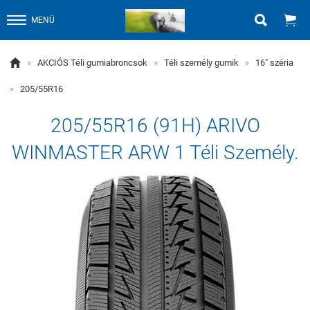


MENÜ

»
AKCIÓS Téli gumiabroncsok
»
Téli személy gumik
»
16" széria
»
205/55R16
205/55R16 (91H) ARIVO
WINMASTER ARW 1 Téli Személy.