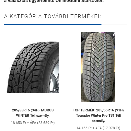
a választás egyértelmű: OnlineGumi StartÜzlet.
A KATEGÓRIA TOVÁBBI TERMÉKEI:
205/55R16 (94H) TAURUS
TOP TERMÉK! 205/55R16 (91H)
WINTER Téli személy.
Tourador Winter Pro TS1 Téli
személy.
18 653 Ft + ÁFA (23 689 Ft)
14 156 Ft + ÁFA (17 978 Ft)