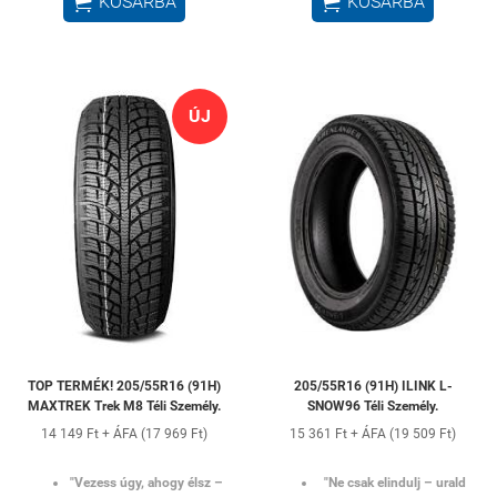


KOSÁRBA
KOSÁRBA
ÚJ
TOP TERMÉK! 205/55R16 (91H)
205/55R16 (91H) ILINK L-
MAXTREK Trek M8 Téli Személy.
SNOW96 Téli Személy.
14 149 Ft + ÁFA (17 969 Ft)
15 361 Ft + ÁFA (19 509 Ft)
"Vezess úgy, ahogy élsz –
"Ne csak elindulj – urald