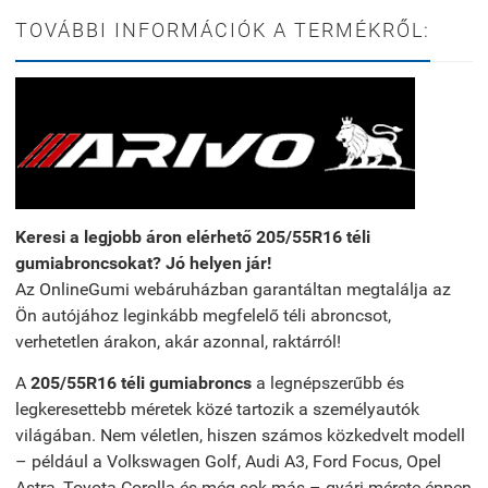
TOVÁBBI INFORMÁCIÓK A TERMÉKRŐL:
Keresi a legjobb áron elérhető 205/55R16 téli
gumiabroncsokat? Jó helyen jár!
Az OnlineGumi webáruházban garantáltan megtalálja az
Ön autójához leginkább megfelelő téli abroncsot,
verhetetlen árakon, akár azonnal, raktárról!
A
205/55R16 téli gumiabroncs
a legnépszerűbb és
legkeresettebb méretek közé tartozik a személyautók
világában. Nem véletlen, hiszen számos közkedvelt modell
– például a Volkswagen Golf, Audi A3, Ford Focus, Opel
Astra, Toyota Corolla és még sok más – gyári mérete éppen