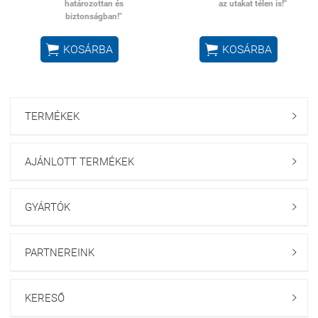
határozottan és
az utakat télen is!"
biztonságban!"


KOSÁRBA
KOSÁRBA
TERMÉKEK

AJÁNLOTT TERMÉKEK

GYÁRTÓK

PARTNEREINK

KERESŐ
