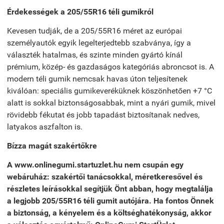
Érdekességek a 205/55R16 téli gumikról
Kevesen tudják, de a 205/55R16 méret az európai
személyautók egyik legelterjedtebb szabványa, így a
választék hatalmas, és szinte minden gyártó kínál
prémium, közép- és gazdaságos kategóriás abroncsot is. A
modern téli gumik nemcsak havas úton teljesítenek
kiválóan: speciális gumikeveréküknek köszönhetően +7 °C
alatt is sokkal biztonságosabbak, mint a nyári gumik, mivel
rövidebb fékutat és jobb tapadást biztosítanak nedves,
latyakos aszfalton is.
Bízza magát szakértőkre
A
www.onlinegumi.startuzlet.hu
nem csupán egy
webáruház: szakértői tanácsokkal, méretkeresővel és
részletes leírásokkal segítjük Önt abban, hogy megtalálja
a legjobb 205/55R16 téli gumit autójára. Ha fontos Önnek
a biztonság, a kényelem és a költséghatékonyság, akkor