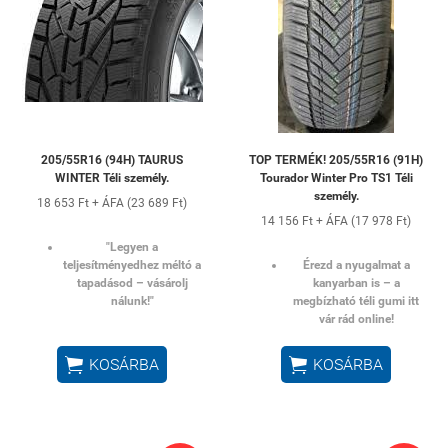
205/55R16 (94H) TAURUS
TOP TERMÉK! 205/55R16 (91H)
WINTER Téli személy.
Tourador Winter Pro TS1 Téli
személy.
18 653 Ft + ÁFA (23 689 Ft)
14 156 Ft + ÁFA (17 978 Ft)
"Legyen a
teljesítményedhez méltó a
Érezd a nyugalmat a
tapadásod – vásárolj
kanyarban is – a
nálunk!"
megbízható téli gumi itt
vár rád online!


KOSÁRBA
KOSÁRBA