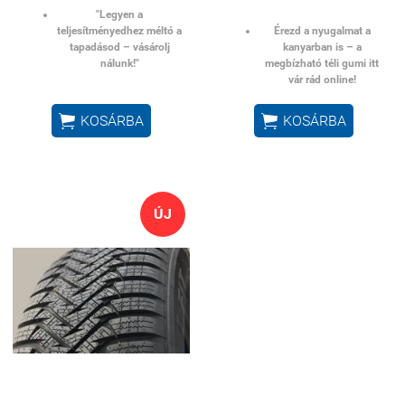
"Legyen a
teljesítményedhez méltó a
Érezd a nyugalmat a
tapadásod – vásárolj
kanyarban is – a
nálunk!"
megbízható téli gumi itt
vár rád online!


KOSÁRBA
KOSÁRBA
ÚJ