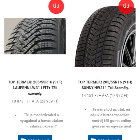
ÚJ
ÚJ
TOP TERMÉK! 205/55R16 (91T)
TOP TERMÉK! 205/55R16 (91H)
LAUFENN LW31 i FIT+ Téli
SUNNY NW211 Téli Személy.
személy.
14 151 Ft + ÁFA (17 972 Ft)
18 873 Ft + ÁFA (23 969 Ft)
Te irányítod az utat, mi
"Te is megérdemled a
adjuk a biztos tapadást –
nyugalmat a havas utakon
rendelj téli gumit online
– válassz okosan!"
gyorsan és egyszerűen!