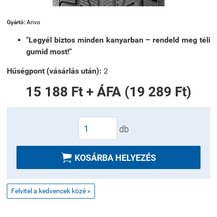
Gyártó:
Arivo
"Legyél biztos minden kanyarban – rendeld meg téli
gumid most!"
Hűségpont (vásárlás után):
2
15 188 Ft + ÁFA (19 289 Ft)
db

KOSÁRBA HELYEZÉS
Felvitel a kedvencek közé »