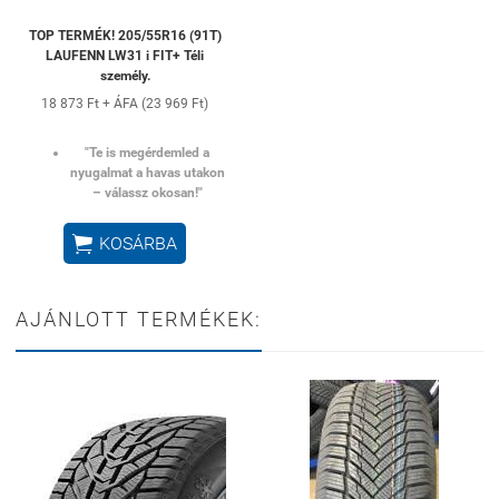
TOP TERMÉK! 205/55R16 (91T)
LAUFENN LW31 i FIT+ Téli
személy.
18 873 Ft + ÁFA (23 969 Ft)
"Te is megérdemled a
nyugalmat a havas utakon
– válassz okosan!"

KOSÁRBA
AJÁNLOTT TERMÉKEK: