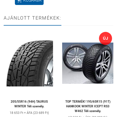

AJÁNLOTT TERMÉKEK:
ÚJ
205/55R16 (94H) TAURUS
TOP TERMÉK! 195/65R15 (91T)
WINTER Téli személy.
HANKOOK WINTER ICEPT RS3
W462 Téli személy.
18 653 Ft + ÁFA (23 689 Ft)