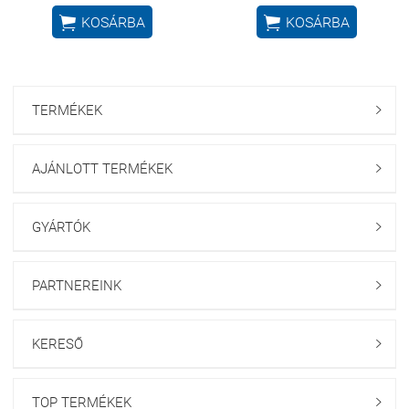


KOSÁRBA
KOSÁRBA
TERMÉKEK

AJÁNLOTT TERMÉKEK

GYÁRTÓK

PARTNEREINK

KERESŐ

TOP TERMÉKEK
