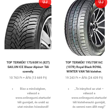
ÚJ
ÚJ
TOP TERMÉK! 175/65R14 (82T)
TOP TERMÉK! 195/75R16C
SAILUN ICE Blazer Alpine+ Téli
(107R) Royal Black ROYAL
személy.
WINTER VAN Téli kisteher.
10 763 Ft + ÁFA (13 669 Ft)
19 243 Ft + ÁFA (24 439 Ft)
Bízz a minőségben,
„Te irányítod az utat –
válaszd a
válaszd a
www.onlinegumi.startuzlet.hu
www.onlinegumi.startuzlet.hu
téli gumijait, és urald az
téli kisteherautó gumiját,
utat minden hóesésnél!
és semmi nem állít meg!”