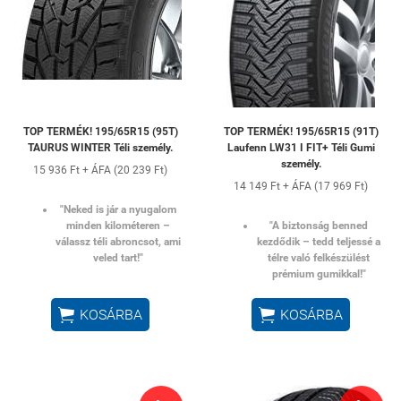
TOP TERMÉK! 195/65R15 (95T)
TOP TERMÉK! 195/65R15 (91T)
TAURUS WINTER Téli személy.
Laufenn LW31 I FIT+ Téli Gumi
személy.
15 936 Ft + ÁFA (20 239 Ft)
14 149 Ft + ÁFA (17 969 Ft)
"Neked is jár a nyugalom
minden kilométeren –
"A biztonság benned
válassz téli abroncsot, ami
kezdődik – tedd teljessé a
veled tart!"
télre való felkészülést
prémium gumikkal!"


KOSÁRBA
KOSÁRBA