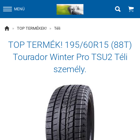


MENÜ

»
TOP TERMÉKEK!
»
Téli
TOP TERMÉK! 195/60R15 (88T)
Tourador Winter Pro TSU2 Téli
személy.