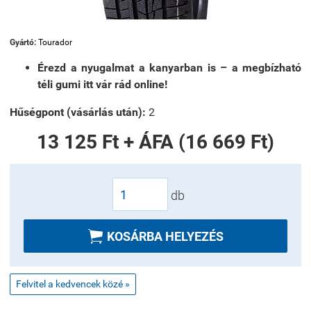
Gyártó:
Tourador
Érezd a nyugalmat a kanyarban is – a megbízható
téli gumi itt vár rád online!
Hűségpont (vásárlás után):
2
13 125 Ft + ÁFA (16 669 Ft)
db

KOSÁRBA HELYEZÉS
Felvitel a kedvencek közé »