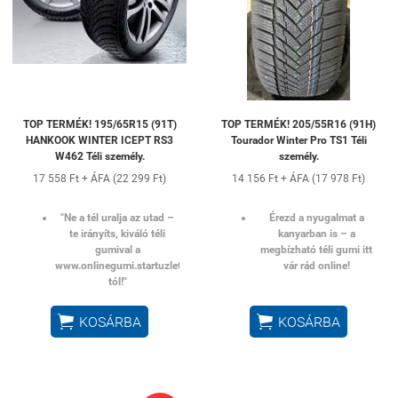
TOP TERMÉK! 195/65R15 (91T)
TOP TERMÉK! 205/55R16 (91H)
HANKOOK WINTER ICEPT RS3
Tourador Winter Pro TS1 Téli
W462 Téli személy.
személy.
17 558 Ft + ÁFA (22 299 Ft)
14 156 Ft + ÁFA (17 978 Ft)
"Ne a tél uralja az utad –
Érezd a nyugalmat a
te irányíts, kiváló téli
kanyarban is – a
gumival a
megbízható téli gumi itt
www.onlinegumi.startuzlet.hu-
vár rád online!
tól!"


KOSÁRBA
KOSÁRBA