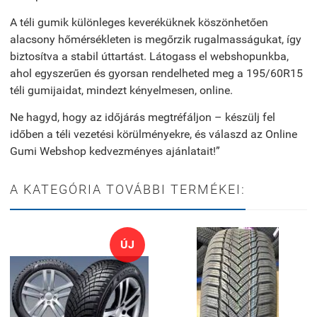
A téli gumik különleges keveréküknek köszönhetően
alacsony hőmérsékleten is megőrzik rugalmasságukat, így
biztosítva a stabil úttartást. Látogass el webshopunkba,
ahol egyszerűen és gyorsan rendelheted meg a 195/60R15
téli gumijaidat, mindezt kényelmesen, online.
Ne hagyd, hogy az időjárás megtréfáljon – készülj fel
időben a téli vezetési körülményekre, és válaszd az Online
Gumi Webshop kedvezményes ajánlatait!”
A KATEGÓRIA TOVÁBBI TERMÉKEI:
ÚJ