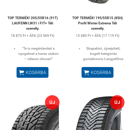
TOP TERMÉK! 205/55R16 (91T)
TOP TERMÉK! 195/55R15 (85H)
LAUFENN LW31 i FIT+ Téli
Profil Winter Extrema Téli
személy.
személy.
18 873 Ft + ÁFA (23 969 Ft)
13 480 Ft + ÁFA (17 119 Ft)
"Te is megérdemled a
Strapabíró, újraépített,
nyugalmat a havas utakon
bugett kategóriás
– válassz okosan!"
gumiabroncs
LengyelOrszágbó


KOSÁRBA
KOSÁRBA
ÚJ
ÚJ