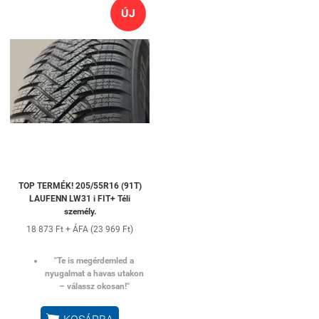
ÚJ
TOP TERMÉK! 205/55R16 (91T)
LAUFENN LW31 i FIT+ Téli
személy.
18 873 Ft + ÁFA (23 969 Ft)
"Te is megérdemled a
nyugalmat a havas utakon
– válassz okosan!"
KOSÁRBA