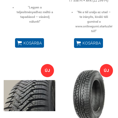
17 558 Ft + ÁFA (22 299 Ft)
"Legyen a
teljesítményedhez méltó a
"Ne a tél uralja az utad –
tapadásod – vásárolj
te irányíts, kiváló téli
nálunk!"
gumival a
www.onlinegumi.startuzlet.hu
tól!"


KOSÁRBA
KOSÁRBA
ÚJ
ÚJ