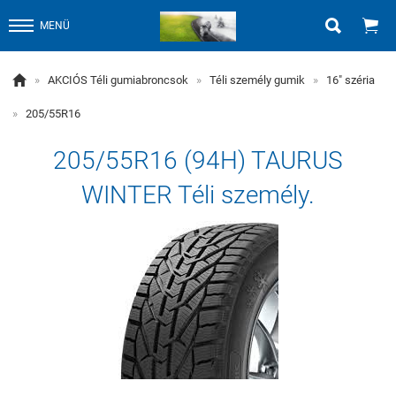


MENÜ

»
AKCIÓS Téli gumiabroncsok
»
Téli személy gumik
»
16" széria
»
205/55R16
205/55R16 (94H) TAURUS
WINTER Téli személy.