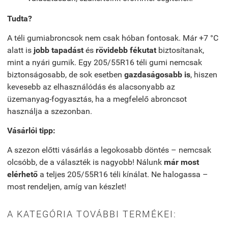
Tudta?
A téli gumiabroncsok nem csak hóban fontosak. Már +7 °C
alatt is
jobb tapadást
és
rövidebb fékutat
biztosítanak,
mint a nyári gumik. Egy 205/55R16 téli gumi nemcsak
biztonságosabb, de sok esetben
gazdaságosabb is
, hiszen
kevesebb az elhasználódás és alacsonyabb az
üzemanyag-fogyasztás, ha a megfelelő abroncsot
használja a szezonban.
Vásárlói tipp:
A szezon előtti vásárlás a legokosabb döntés – nemcsak
olcsóbb, de a választék is nagyobb! Nálunk
már most
elérhető
a teljes 205/55R16 téli kínálat. Ne halogassa –
most rendeljen, amíg van készlet!
A KATEGÓRIA TOVÁBBI TERMÉKEI: