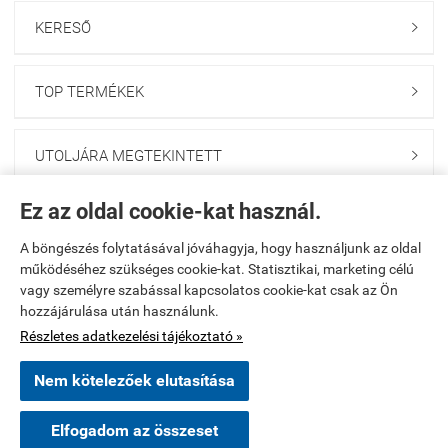
KERESŐ

TOP TERMÉKEK

UTOLJÁRA MEGTEKINTETT

Ez az oldal cookie-kat használ.
HÍRLEVÉL FELIRATKOZÁS

A böngészés folytatásával jóváhagyja, hogy használjunk az oldal
működéséhez szükséges cookie-kat. Statisztikai, marketing célú
Kezdőlap
|
Regisztráció
|
Kosár tartalma, megrendelés
|
vagy személyre szabással kapcsolatos cookie-kat csak az Ön
hozzájárulása után használunk.
Rendelési feltételek
|
Bemutatkozás
|
Oldaltérkép
Részletes adatkezelési tájékoztató »
www.onlinegumi.startuzlet.hu -
Pócs József E.V.
-
ÁSZF
-
Adatkezelési
Nem kötelezőek elutasítása
tájékoztató
×
Oszkár Eger településről
O
Elfogadom az összeset
Vásárolt a webáruházban
Webáruház készítés
a StartÜzlettel.