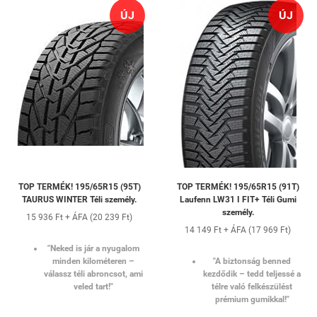
ÚJ
ÚJ
TOP TERMÉK! 195/65R15 (95T)
TOP TERMÉK! 195/65R15 (91T)
TAURUS WINTER Téli személy.
Laufenn LW31 I FIT+ Téli Gumi
személy.
15 936 Ft + ÁFA (20 239 Ft)
14 149 Ft + ÁFA (17 969 Ft)
"Neked is jár a nyugalom
minden kilométeren –
"A biztonság benned
válassz téli abroncsot, ami
kezdődik – tedd teljessé a
veled tart!"
télre való felkészülést
prémium gumikkal!"