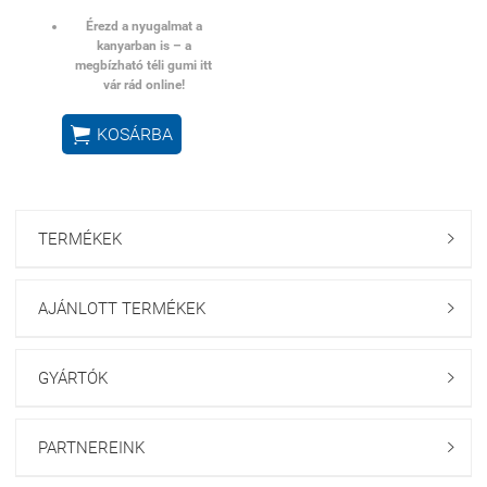
Érezd a nyugalmat a
kanyarban is – a
megbízható téli gumi itt
vár rád online!

KOSÁRBA
TERMÉKEK

AJÁNLOTT TERMÉKEK

GYÁRTÓK

PARTNEREINK
