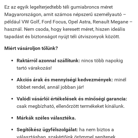
Ez az egyik legelterjedtebb téli gumiabroncs méret
Magyarországon, amit számos népszerű személyautó –
például VW Golf, Ford Focus, Opel Astra, Renault Megane –
használ. Nem csoda, hogy keresett méret, hiszen ideális
tapadást és biztonságot nyújt téli útviszonyok között.
Miért vásároljon tőlünk?
Raktárról azonnal szállítunk:
nincs több napokig
tartó várakozás!
Akciós árak és mennyiségi kedvezmények:
minél
többet rendel, annál jobban jár!
Valódi vásárlói értékelések és minőségi garancia:
csak megbízható, ellenőrzött termékeket kínálunk.
Márkák széles választéka.
Segítőkész ügyfélszolgálat:
ha nem biztos a
választásban, szakértőink örömmel segítenek.