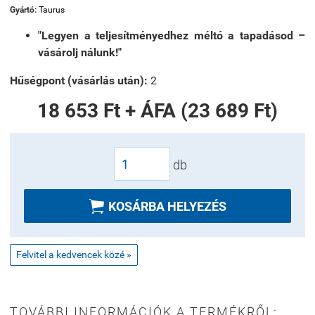
Gyártó:
Taurus
"Legyen a teljesítményedhez méltó a tapadásod –
vásárolj nálunk!"
Hűségpont (vásárlás után):
2
18 653 Ft + ÁFA (23 689 Ft)
db

KOSÁRBA HELYEZÉS
Felvitel a kedvencek közé »
TOVÁBBI INFORMÁCIÓK A TERMÉKRŐL: