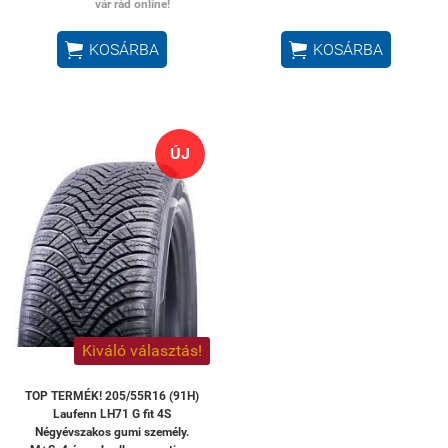
vár rád online!


KOSÁRBA
KOSÁRBA
ÚJ
Kiváló választás!
TOP TERMÉK! 205/55R16 (91H)
Laufenn LH71 G fit 4S
Négyévszakos gumi személy.