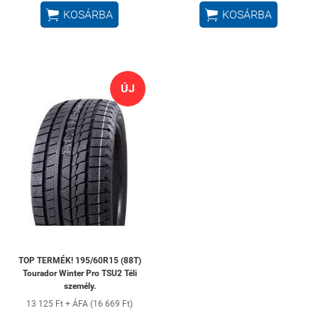


KOSÁRBA
KOSÁRBA
ÚJ
TOP TERMÉK! 195/60R15 (88T)
Tourador Winter Pro TSU2 Téli
személy.
13 125 Ft + ÁFA (16 669 Ft)