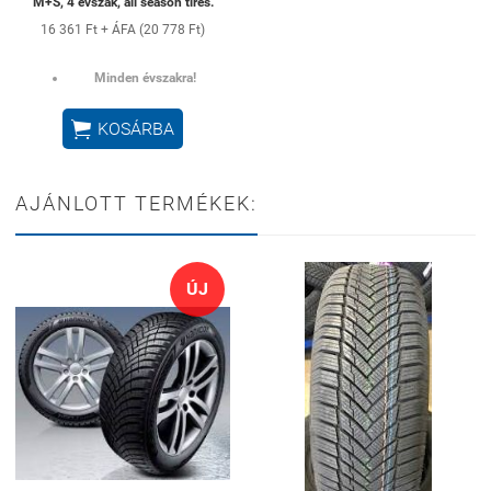
M+S, 4 évszak, all season tires.
16 361 Ft + ÁFA (20 778 Ft)
Minden évszakra!

KOSÁRBA
AJÁNLOTT TERMÉKEK:
ÚJ