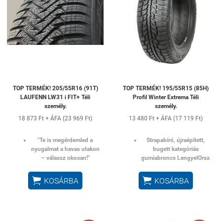
TOP TERMÉK! 205/55R16 (91T)
TOP TERMÉK! 195/55R15 (85H)
LAUFENN LW31 i FIT+ Téli
Profil Winter Extrema Téli
személy.
személy.
18 873 Ft + ÁFA (23 969 Ft)
13 480 Ft + ÁFA (17 119 Ft)
"Te is megérdemled a
Strapabíró, újraépített,
nyugalmat a havas utakon
bugett kategóriás
– válassz okosan!"
gumiabroncs
LengyelOrszágbó


KOSÁRBA
KOSÁRBA