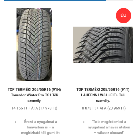
ÚJ
TOP TERMÉK! 205/55R16 (91H)
TOP TERMÉK! 205/55R16 (91T)
Tourador Winter Pro TS1 Téli
LAUFENN LW31 i FIT+ Téli
személy.
személy.
14 156 Ft + ÁFA (17 978 Ft)
18 873 Ft + ÁFA (23 969 Ft)
Érezd a nyugalmat a
"Te is megérdemled a
kanyarban is – a
nyugalmat a havas utakon
megbízható téli gumi itt
– válassz okosan!"