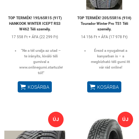
TOP TERMÉK! 195/65R15 (91T)
TOP TERMÉK! 205/55R16 (91H)
HANKOOK WINTER ICEPT RS3
Tourador Winter Pro TS1 Téli
W462 Téli személy.
személy.
17 558 Ft + ÁFA (22 299 Ft)
14 156 Ft + ÁFA (17 978 Ft)
"Ne a tél uralja az utad –
Érezd a nyugalmat a
te irányíts, kiváló téli
kanyarban is – a
gumival a
megbízható téli gumi itt
www.onlinegumi.startuzlet.hu-
vár rád online!
tól!"


KOSÁRBA
KOSÁRBA
ÚJ
ÚJ