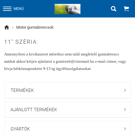


MENÜ

»
Motor gumiabroncsok
11" SZÉRIA:
Amennyiben a kiválasztott mérethez nem talál megfelelő gumiabroncs
márkát akkor kérjen ajánlatot a gumiweb@citromail.hu e-mail címen, vagy
hívja hétköznaponként 9-15-ig ügyfélszolgálatunkat.
TERMÉKEK

AJÁNLOTT TERMÉKEK

GYÁRTÓK
