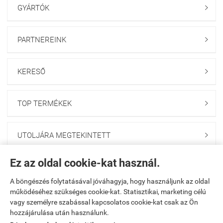
GYÁRTÓK

PARTNEREINK

KERESŐ

TOP TERMÉKEK

UTOLJÁRA MEGTEKINTETT

Ez az oldal cookie-kat használ.
HÍRLEVÉL FELIRATKOZÁS

A böngészés folytatásával jóváhagyja, hogy használjunk az oldal
működéséhez szükséges cookie-kat. Statisztikai, marketing célú
Kezdőlap
|
Regisztráció
|
Kosár tartalma, megrendelés
|
vagy személyre szabással kapcsolatos cookie-kat csak az Ön
hozzájárulása után használunk.
Rendelési feltételek
|
Bemutatkozás
|
Oldaltérkép