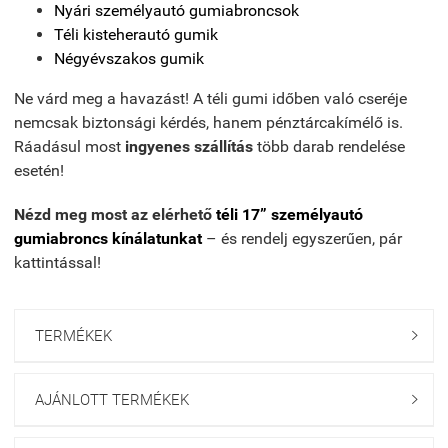
Nyári személyautó gumiabroncsok
Téli kisteherautó gumik
Négyévszakos gumik
Ne várd meg a havazást! A téli gumi időben való cseréje
nemcsak biztonsági kérdés, hanem pénztárcakímélő is.
Ráadásul most
ingyenes szállítás
több darab rendelése
esetén!
Nézd meg most az elérhető
téli 17” személyautó
gumiabroncs kínálatunkat
– és rendelj egyszerűen, pár
kattintással!
TERMÉKEK

AJÁNLOTT TERMÉKEK
