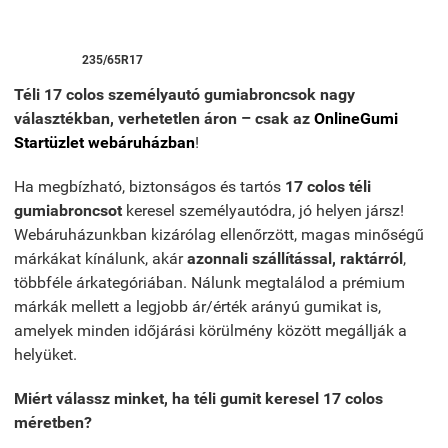
235/65R17
Téli 17 colos személyautó gumiabroncsok nagy
választékban, verhetetlen áron – csak az
OnlineGumi
Startüzlet webáruházban
!
Ha megbízható, biztonságos és tartós
17 colos téli
gumiabroncsot
keresel személyautódra, jó helyen jársz!
Webáruházunkban kizárólag ellenőrzött, magas minőségű
márkákat kínálunk, akár
azonnali szállítással, raktárról
,
többféle árkategóriában. Nálunk megtalálod a prémium
márkák mellett a legjobb ár/érték arányú gumikat is,
amelyek minden időjárási körülmény között megállják a
helyüket.
Miért válassz minket, ha téli gumit keresel 17 colos
méretben?