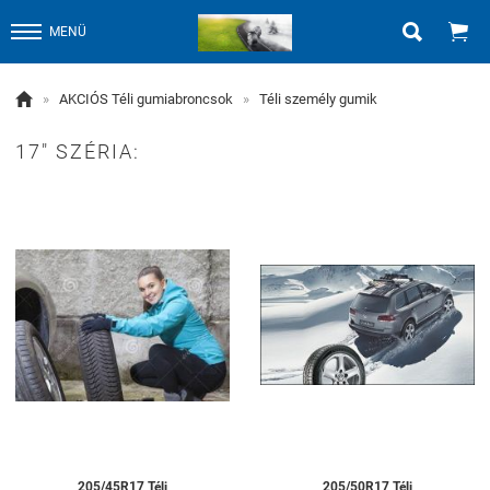


MENÜ

»
AKCIÓS Téli gumiabroncsok
»
Téli személy gumik
17" SZÉRIA:
205/45R17 Téli
205/50R17 Téli