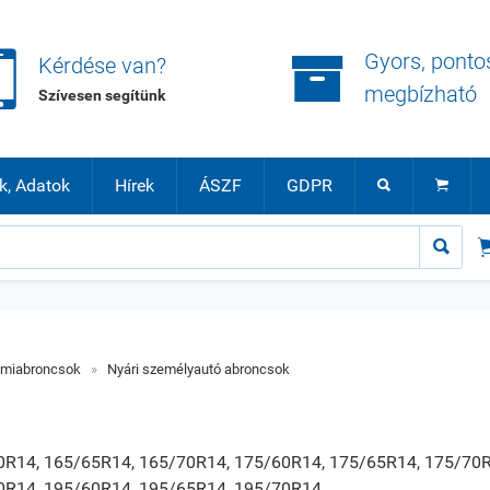


Gyors, ponto
Kérdése van?
megbízható
Szívesen segítünk
k, Adatok
Hírek
ÁSZF
GDPR



umiabroncsok
»
Nyári személyautó abroncsok
0R14, 165/65R14, 165/70R14, 175/60R14, 175/65R14, 175/70R
0R14, 195/60R14, 195/65R14, 195/70R14