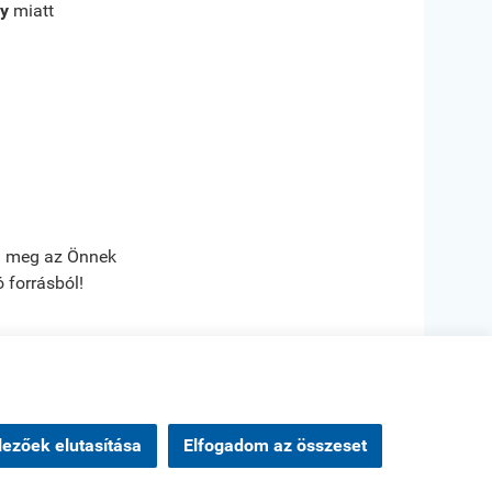
ny
miatt
ja meg az Önnek
 forrásból!
zás
|
Oldaltérkép
ezőek elutasítása
Elfogadom az összeset