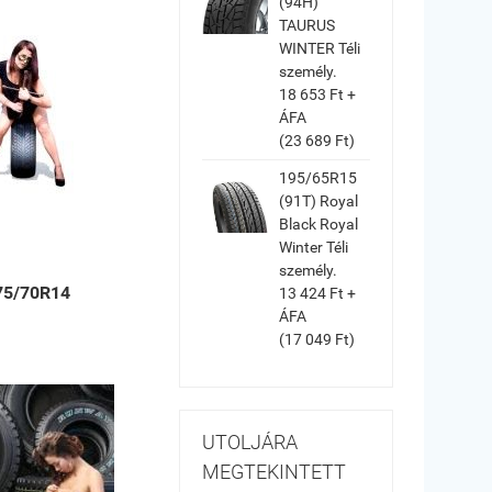
(94H)
TAURUS
WINTER Téli
személy.
18 653 Ft +
ÁFA
(23 689 Ft)
195/65R15
(91T) Royal
Black Royal
Winter Téli
személy.
75/70R14
13 424 Ft +
ÁFA
(17 049 Ft)
UTOLJÁRA
MEGTEKINTETT