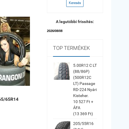
Keresés
A legutóbbi frissítés:
2026/08/08
TOP TERMÉKEK
5.00R12 C LT
(88/86P)
(500R12C
LT) Passage
RD-224 Nyári
Kisteher.
65/65R14
10 527 Ft +
ÁFA
(13 369 Ft)
205/55R16