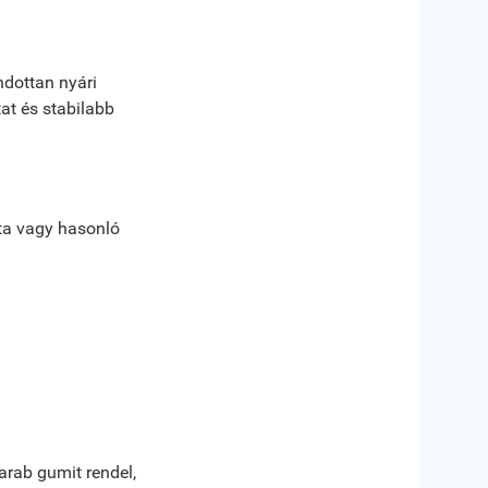
ndottan nyári
at és stabilabb
sta vagy hasonló
arab gumit rendel,