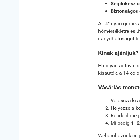
Segítőkész ü
Biztonságos 
A 14" nyári gumik 
hőmérsékletre és ú
irányíthatóságot b
Kinek ajánljuk?
Ha olyan autóval re
kisautók, a 14 colo
Vásárlás menet
Válassza ki a
Helyezze a k
Rendeld meg a
Mi pedig
1–2
Webáruházunk célja