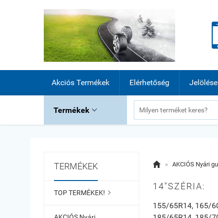
Akciós Termékek
Elérhetőség
Jelölése
Termékek


»
AKCIÓS Nyári g
TERMÉKEK
14"SZÉRIA:
TOP TERMÉKEK!

155/65R14, 165/6
185/65R14, 185/7
AKCIÓS Nyári