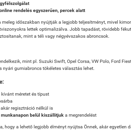
gyfélszolgálat
online rendelés egyszerűen, percek alatt
a meleg időszakban nyújtják a legjobb teljesítményt, mivel kimo
tviszonyokra lettek optimalizálva. Jobb tapadást, rövidebb fékut
iztosítanak, mint a téli vagy négyévszakos abroncsok.
ndelkezik, mint pl. Suzuki Swift, Opel Corsa, VW Polo, Ford Fie
s nyári gumiabroncs tökéletes választás lehet.
e:
 kívánt méretet és típust
osárba
kár regisztráció nélkül is
 munkanapon belül kiszállítjuk
a megrendelést
, hogy a lehető legjobb élményt nyújtsa Önnek, akár egyetlen d