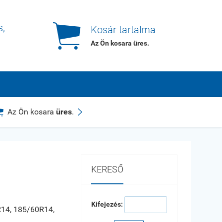

s,
Kosár tartalma
Az Ön kosara
üres
.


Az Ön kosara
üres
.
KERESŐ
Kifejezés:
14, 185/60R14,