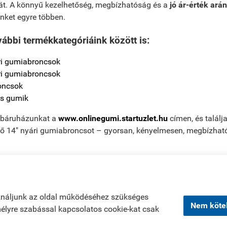
úrát. A könnyű kezelhetőség, megbízhatóság és a
jó ár-érték ará
nket egyre többen.
bbi termékkategóriáink között is:
ri gumiabroncsok
ri gumiabroncsok
oncsok
s gumik
báruházunkat a
www.onlinegumi.startuzlet.hu
címen, és talál
ő 14" nyári gumiabroncsot – gyorsan, kényelmesen, megbízható
sztráció
|
Kosár tartalma, megrendelés
|
Rendelési feltételek
|
Bemutatko
ználjunk az oldal működéséhez szükséges
Nem kötel
emélyre szabással kapcsolatos cookie-kat csak