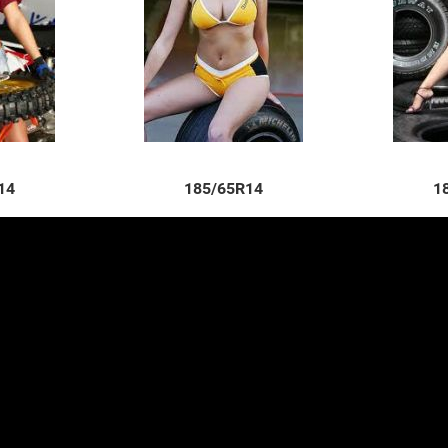
14
185/65R14
1