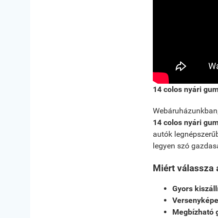
14 colos nyári gu
Webáruházunkban
14 colos nyári gu
autók legnépszerűb
legyen szó gazdas
Miért válassza 
Gyors kiszáll
Versenyképes
Megbízható 