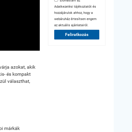
Elolvastam az
Adatkezelési tájékoztatót
és
hozzájárulok ahhoz, hogy a
webáruház értesítsen engem
az aktuális ajánlatairól.
Feliratkozás
árja azokat, akik
is- és kompakt
zül választhat,
bbi márkák