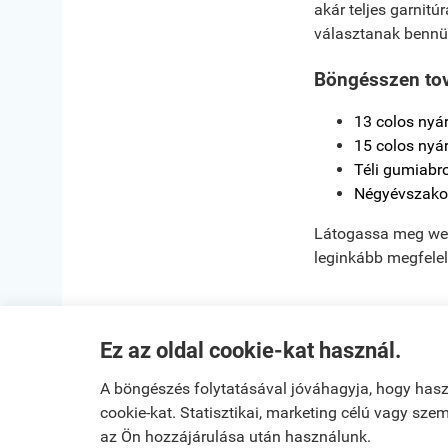
akár teljes garnit
választanak bennü
Böngésszen tová
13 colos nyá
15 colos nyá
Téli gumiabr
Négyévszako
Látogassa meg we
leginkább megfelel
Ez az oldal cookie-kat használ.
Kezdőlap
|
Regi
A böngészés folytatásával jóváhagyja, hogy has
cookie-kat. Statisztikai, marketing célú vagy sz
Jenő Jákfa településről
J
az Ön hozzájárulása után használunk.
Vásárolt a webáruházban