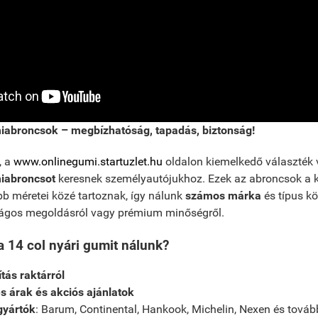
miabroncsok – megbízhatóság, tapadás, biztonság!
, a
www.onlinegumi.startuzlet.hu
oldalon kiemelkedő választék v
miabroncsot
keresnek személyautójukhoz. Ezek az abroncsok a k
b méretei közé tartoznak, így nálunk
számos márka
és típus kö
ágos megoldásról vagy prémium minőségről.
a 14 col nyári gumit nálunk?
ítás raktárról
 árak és akciós ajánlatok
gyártók
: Barum, Continental, Hankook, Michelin, Nexen és tová