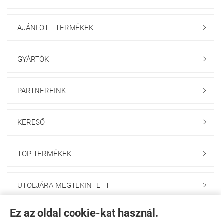
AJÁNLOTT TERMÉKEK

GYÁRTÓK

PARTNEREINK

KERESŐ

TOP TERMÉKEK

UTOLJÁRA MEGTEKINTETT

Ez az oldal cookie-kat használ.
HÍRLEVÉL FELIRATKOZÁS
