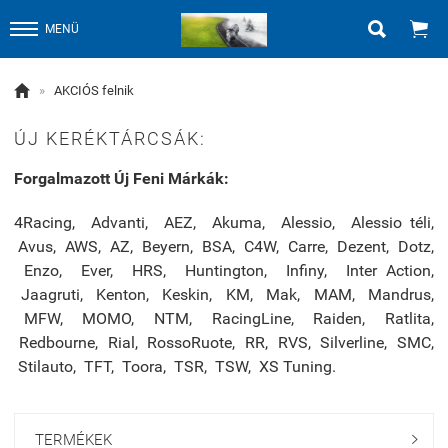


MENÜ

»
AKCIÓS felnik
ÚJ KERÉKTÁRCSÁK:
Forgalmazott Új Feni Márkák:
4Racing, Advanti, AEZ, Akuma, Alessio, Alessio téli,
Avus, AWS, AZ, Beyern, BSA, C4W, Carre, Dezent, Dotz,
Enzo, Ever, HRS, Huntington, Infiny, Inter Action,
Jaagruti, Kenton, Keskin, KM, Mak, MAM, Mandrus,
MFW, MOMO, NTM, RacingLine, Raiden, Ratlita,
Redbourne, Rial, RossoRuote, RR, RVS, Silverline, SMC,
Stilauto, TFT, Toora, TSR, TSW, XS Tuning.
TERMÉKEK
