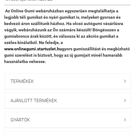
Az
Online Gumi webáruházban
egyszerűen megtalálhatja a
legjobb
téli gumikat
és
nyári gumikat
is, melyeket gyorsan és
kedvező áron szállítunk házhoz. Ha olcsó
autógumi vásárlásra
vágyik, webáruházunk az Ön számára készült! Böngésszen a
gumiabroncs árak
között, és válassza ki az
akciós gumikat
a
széles kínálatból. Ne feledje, a
www.onlinegumi.startuzlet.hu
gyors gumiszállítást
és megbízható
gumi szerelést
is biztosít, hogy az új gumijait minél hamarabb
használatba vehesse.
TERMÉKEK

AJÁNLOTT TERMÉKEK

GYÁRTÓK
