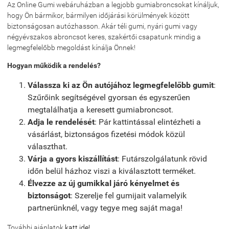
Az Online Gumi webáruházban a legjobb gumiabroncsokat kínáljuk,
hogy Ön bármikor, bármilyen időjárási körülmények között
biztonságosan autózhasson. Akár téli gumi, nyári gumi vagy
négyévszakos abroncsot keres, szakértői csapatunk mindig a
legmegfelelőbb megoldást kínálja Önnek!
Hogyan működik a rendelés?
Válassza ki az Ön autójához legmegfelelőbb gumit
:
Szűrőink segítségével gyorsan és egyszerűen
megtalálhatja a keresett gumiabroncsot.
Adja le rendelését
: Pár kattintással elintézheti a
vásárlást, biztonságos fizetési módok közül
választhat.
Várja a gyors kiszállítást
: Futárszolgálatunk rövid
időn belül házhoz viszi a kiválasztott terméket.
Élvezze az új gumikkal járó kényelmet és
biztonságot
: Szerelje fel gumijait valamelyik
partnerünknél, vagy tegye meg saját maga!
További ajánlatok
katt ide!