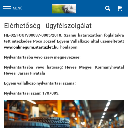


MENÜ
Elérhetőség - ügyfélszolgálat
HE-02/FOGY/00037-0005/2018. Számú határozatban foglaltakra
tett intézkedés Pócs József Egyéni Vállalkozó által üzemeltetett
www.onlinegumi.startuzlet.hu
honlapon
Nyilvántartásba vevő szerv megnevezése:
Nyilvántartásba vevő hatóság: Heves Megyei Kormányhivatal
Hevesi Járási Hivatala
Egyéni vállalkozó nyilvántartási száma:
Nyilvántartási szám: 1707085.