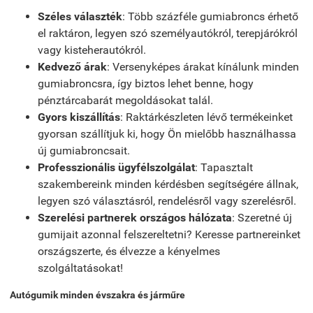
Széles választék
: Több százféle gumiabroncs érhető
el raktáron, legyen szó személyautókról, terepjárókról
vagy kisteherautókról.
Kedvező árak
: Versenyképes árakat kínálunk minden
gumiabroncsra, így biztos lehet benne, hogy
pénztárcabarát megoldásokat talál.
Gyors kiszállítás
: Raktárkészleten lévő termékeinket
gyorsan szállítjuk ki, hogy Ön mielőbb használhassa
új gumiabroncsait.
Professzionális ügyfélszolgálat
: Tapasztalt
szakembereink minden kérdésben segítségére állnak,
legyen szó választásról, rendelésről vagy szerelésről.
Szerelési partnerek országos hálózata
: Szeretné új
gumijait azonnal felszereltetni? Keresse partnereinket
országszerte, és élvezze a kényelmes
szolgáltatásokat!
Autógumik minden évszakra és járműre