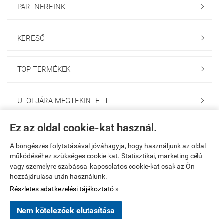
PARTNEREINK

KERESŐ

TOP TERMÉKEK

UTOLJÁRA MEGTEKINTETT

Ez az oldal cookie-kat használ.
HÍRLEVÉL FELIRATKOZÁS

A böngészés folytatásával jóváhagyja, hogy használjunk az oldal
működéséhez szükséges cookie-kat. Statisztikai, marketing célú
Kezdőlap
|
Regisztráció
|
Kosár tartalma, megrendelés
|
vagy személyre szabással kapcsolatos cookie-kat csak az Ön
hozzájárulása után használunk.
Rendelési feltételek
|
Bemutatkozás
|
Oldaltérkép
Részletes adatkezelési tájékoztató »
www.onlinegumi.startuzlet.hu -
Pócs József E.V.
-
ÁSZF
-
Adatkezelési
Nem kötelezőek elutasítása
tájékoztató