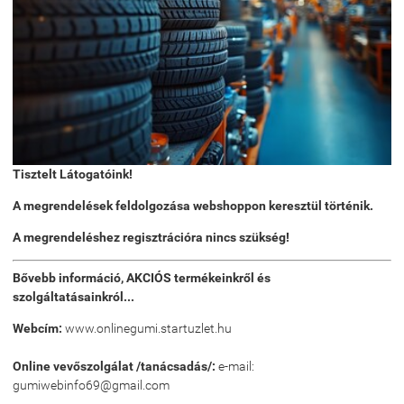
Tisztelt Látogatóink!
A megrendelések feldolgozása webshoppon keresztül történik.
A megrendeléshez regisztrációra nincs szükség!
Bővebb információ, AKCIÓS termékeinkről és
szolgáltatásainkról...
Webcím:
www.onlinegumi.startuzlet.hu
Online vevőszolgálat /tanácsadás/:
e-mail:
gumiwebinfo69@gmail.com