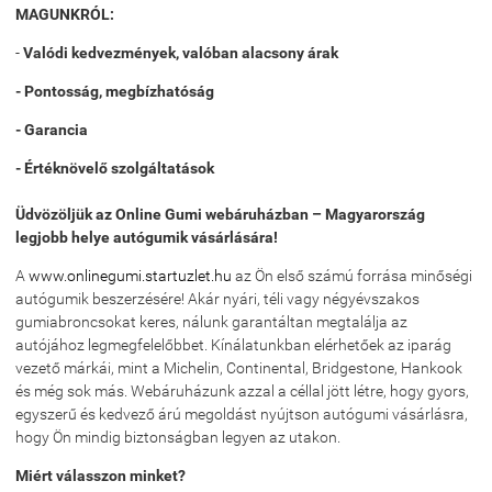
MAGUNKRÓL:
-
Valódi kedvezmények, valóban alacsony árak
- Pontosság, megbízhatóság
- Garancia
- Értéknövelő szolgáltatások
Üdvözöljük az Online Gumi webáruházban – Magyarország
legjobb helye autógumik vásárlására!
A
www.onlinegumi.startuzlet.hu
az Ön első számú forrása minőségi
autógumik beszerzésére! Akár nyári, téli vagy négyévszakos
gumiabroncsokat keres, nálunk garantáltan megtalálja az
autójához legmegfelelőbbet. Kínálatunkban elérhetőek az iparág
vezető márkái, mint a Michelin, Continental, Bridgestone, Hankook
és még sok más. Webáruházunk azzal a céllal jött létre, hogy gyors,
egyszerű és kedvező árú megoldást nyújtson autógumi vásárlásra,
hogy Ön mindig biztonságban legyen az utakon.
Miért válasszon minket?