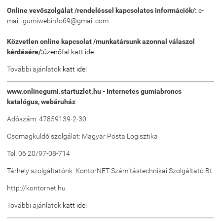
Online vevőszolgálat /rendeléssel kapcsolatos információk/:
e-
mail: gumiwebinfo69@gmail.com
Közvetlen online kapcsolat /munkatársunk azonnal válaszol
kérdésére/:
üzenőfal katt ide
További ajánlatok
katt ide!
www.onlinegumi.startuzlet.hu - Internetes gumiabroncs
katalógus, webáruház
Adószám: 47859139-2-30
Csomagküldő szolgálat: Magyar Posta Logisztika
Tel. 06 20/97-08-714
Tárhely szolgáltatónk: KontorNET Számítástechnikai Szolgáltató Bt.
http://kontornet.hu
További ajánlatok
katt ide!