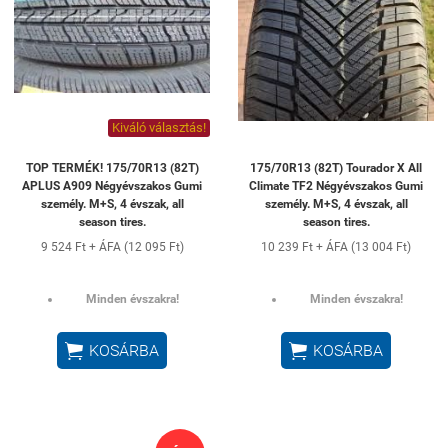
Kiváló választás!
TOP TERMÉK! 175/70R13 (82T)
175/70R13 (82T) Tourador X All
APLUS A909 Négyévszakos Gumi
Climate TF2 Négyévszakos Gumi
személy. M+S, 4 évszak, all
személy. M+S, 4 évszak, all
season tires.
season tires.
9 524 Ft + ÁFA (12 095 Ft)
10 239 Ft + ÁFA (13 004 Ft)
Minden évszakra!
Minden évszakra!


KOSÁRBA
KOSÁRBA