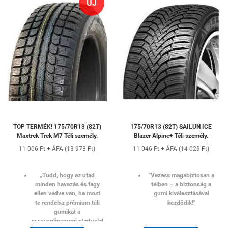
ÚJ
TOP TERMÉK! 175/70R13 (82T)
175/70R13 (82T) SAILUN ICE
Maxtrek Trek M7 Téli személy.
Blazer Alpine+ Téli személy.
11 006 Ft + ÁFA (13 978 Ft)
11 046 Ft + ÁFA (14 029 Ft)
„Tudd, hogy az utad
"Vezess magabiztosan a
minden havazás és fagy
télben – a biztonság a
ellen védve van, ha most
gumi kiválasztásával
te rendelsz prémium téli
kezdődik!"
gumikat a
www.onlinegumi.startuzlet.hu