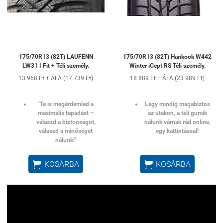
175/70R13 (82T) LAUFENN
175/70R13 (82T) Hankook W442
LW31 I Fit + Téli személy.
Winter iCept RS Téli személy.
13 968 Ft + ÁFA (17 739 Ft)
18 889 Ft + ÁFA (23 989 Ft)
"Te is megérdemled a
Légy mindig magabiztos
maximális tapadást –
az utakon, a téli gumik
válaszd a biztonságot,
nálunk várnak rád online,
válaszd a minőséget
egy kattintással!
nálunk!"


KOSÁRBA
KOSÁRBA