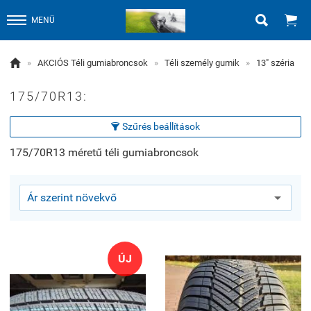


MENÜ

»
AKCIÓS Téli gumiabroncsok
»
Téli személy gumik
»
13" széria
175/70R13:
Szűrés beállítások

175/70R13 méretű téli gumiabroncsok
ÚJ