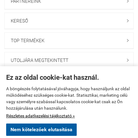
PARTNEREINK

KERESŐ

TOP TERMÉKEK

UTOLJÁRA MEGTEKINTETT

Ez az oldal cookie-kat használ.
HÍRLEVÉL FELIRATKOZÁS

A böngészés folytatásával jóváhagyja, hogy használjunk az oldal
működéséhez szükséges cookie-kat. Statisztikai, marketing célú
Kezdőlap
|
Regisztráció
|
Kosár tartalma, megrendelés
|
vagy személyre szabással kapcsolatos cookie-kat csak az Ön
hozzájárulása után használunk.
Rendelési feltételek
|
Bemutatkozás
|
Oldaltérkép
Részletes adatkezelési tájékoztató »
www.onlinegumi.startuzlet.hu -
Pócs József E.V.
-
ÁSZF
-
Adatkezelési
Nem kötelezőek elutasítása
tájékoztató
×