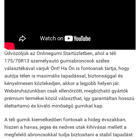
Üdvözöljük az Onlinegumi Startüzletben, ahol a téli
175/70R13 személyautó gumiabroncsok széles
választékával várjuk Önt! Ha Ön is fontosnak tartja, hogy
autója télen is maximális tapadással, biztonsággal és
kényelmesen közlekedjen, akkor a legjobb helyen jár.
Webáruházunkban csak ellenőrzött, megbízható gyártók
prémium termékei közül választhat, így garantáltan hosszú
élettartamú és kiváló minőségű gumikat kap.
A téli gumik kiemelkedően fontosak a hideg évszakban,
hiszen a havas, jeges és nedves utak kihívásai mellett a
megfelelő abroncsokkal tudja biztosítani a stabil tapadást