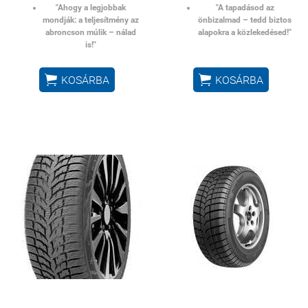
"Ahogy a legjobbak
"A tapadásod az
mondják: a teljesítmény az
önbizalmad – tedd biztos
abroncson múlik – nálad
alapokra a közlekedésed!"
is!"


KOSÁRBA
KOSÁRBA