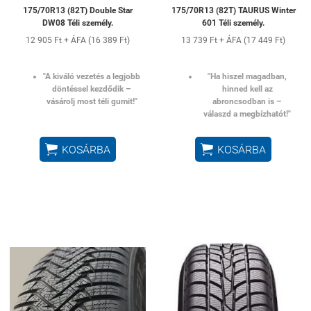
175/70R13 (82T) Double Star
175/70R13 (82T) TAURUS Winter
DW08 Téli személy.
601 Téli személy.
12 905 Ft + ÁFA (16 389 Ft)
13 739 Ft + ÁFA (17 449 Ft)
"A kiváló vezetés a legjobb
"Ha hiszel magadban,
döntéssel kezdődik –
hinned kell az
vásárolj most téli gumit!"
abroncsodban is –
válaszd a megbízhatót!"


KOSÁRBA
KOSÁRBA