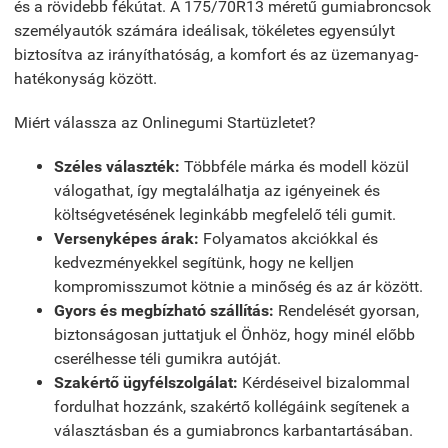
és a rövidebb fékútat. A 175/70R13 méretű gumiabroncsok
személyautók számára ideálisak, tökéletes egyensúlyt
biztosítva az irányíthatóság, a komfort és az üzemanyag-
hatékonyság között.
Miért válassza az Onlinegumi Startüzletet?
Széles választék:
Többféle márka és modell közül
válogathat, így megtalálhatja az igényeinek és
költségvetésének leginkább megfelelő téli gumit.
Versenyképes árak:
Folyamatos akciókkal és
kedvezményekkel segítünk, hogy ne kelljen
kompromisszumot kötnie a minőség és az ár között.
Gyors és megbízható szállítás:
Rendelését gyorsan,
biztonságosan juttatjuk el Önhöz, hogy minél előbb
cserélhesse téli gumikra autóját.
Szakértő ügyfélszolgálat:
Kérdéseivel bizalommal
fordulhat hozzánk, szakértő kollégáink segítenek a
választásban és a gumiabroncs karbantartásában.