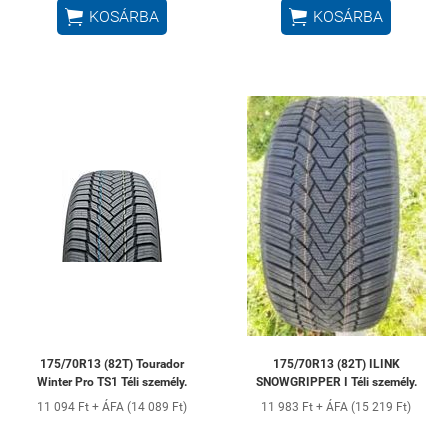
oldalról – mert a


KOSÁRBA
KOSÁRBA
stabilitás a te kezedben
van!”
175/70R13 (82T) Tourador
175/70R13 (82T) ILINK
Winter Pro TS1 Téli személy.
SNOWGRIPPER I Téli személy.
11 094 Ft + ÁFA (14 089 Ft)
11 983 Ft + ÁFA (15 219 Ft)