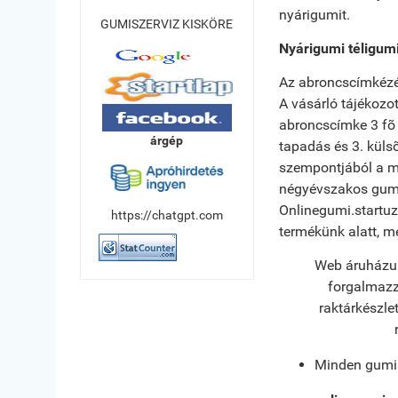
nyárigumit.
GUMISZERVIZ KISKÖRE
Nyárigumi téligum
Az abroncscímkézés
A vásárló tájékozo
abroncscímke 3 fõ 
árgép
tapadás és 3. külsõ
szempontjából a má
négyévszakos gumi 
Onlinegumi.startu
https://chatgpt.com
termékünk alatt, m
Web áruházun
forgalmazz
raktárkészle
Minden gumi