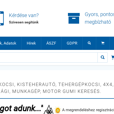


Gyors, ponto
Kérdése van?
megbízható
Szívesen segítünk
k, Adatok
Hírek
ÁSZF
GDPR



OCSI, KISTEHERAUTÓ, TEHERGÉPKOCSI, 4X4,
GI, MUNKAGÉP, MOTOR GUMI KERESÉS.
got adunk..."
A megrendeléshez regisztrá