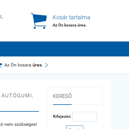

s,
Kosár tartalma
Az Ön kosara
üres
.


Az Ön kosara
üres
.
 AUTÓGUMI,
KERESŐ
Kifejezés:
ció nem szükséges!