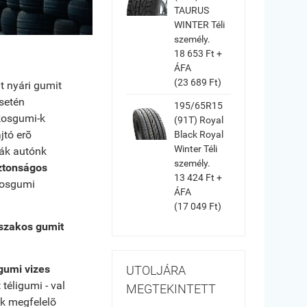
TAURUS
WINTER Téli
személy.
18 653 Ft +
ÁFA
(23 689 Ft)
t nyári gumit
setén
195/65R15
kosgumi-k
(91T) Royal
jtó erõ
Black Royal
Winter Téli
ják autónk
személy.
ztonságos
13 424 Ft +
kosgumi
ÁFA
(17 049 Ft)
vszakos gumit
gumi vizes
UTOLJÁRA
téligumi - val
MEGTEKINTETT
ek megfelelõ