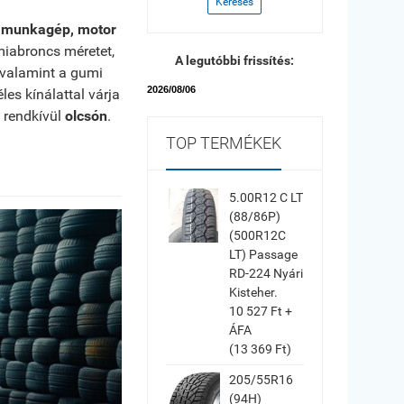
Keresés
, munkagép, motor
miabroncs méretet,
A legutóbbi frissítés:
 valamint a gumi
2026/08/06
s kínálattal várja
 rendkívül
olcsón
.
TOP TERMÉKEK
5.00R12 C LT
(88/86P)
(500R12C
LT) Passage
RD-224 Nyári
Kisteher.
10 527 Ft +
ÁFA
(13 369 Ft)
205/55R16
(94H)