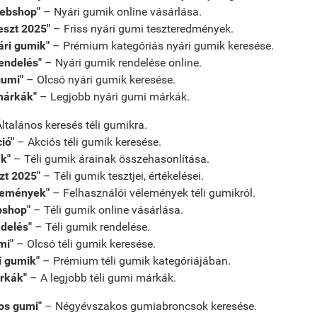
webshop"
– Nyári gumik online vásárlása.
eszt 2025"
– Friss nyári gumi teszteredmények.
ri gumik"
– Prémium kategóriás nyári gumik keresése.
rendelés"
– Nyári gumik rendelése online.
gumi"
– Olcsó nyári gumik keresése.
márkák"
– Legjobb nyári gumi márkák.
ltalános keresés téli gumikra.
ió"
– Akciós téli gumik keresése.
ak"
– Téli gumik árainak összehasonlítása.
szt 2025"
– Téli gumik tesztjei, értékelései.
élemények"
– Felhasználói vélemények téli gumikról.
bshop"
– Téli gumik online vásárlása.
ndelés"
– Téli gumik rendelése.
mi"
– Olcsó téli gumik keresése.
i gumik"
– Prémium téli gumik kategóriájában.
árkák"
– A legjobb téli gumi márkák.
os gumi"
– Négyévszakos gumiabroncsok keresése.