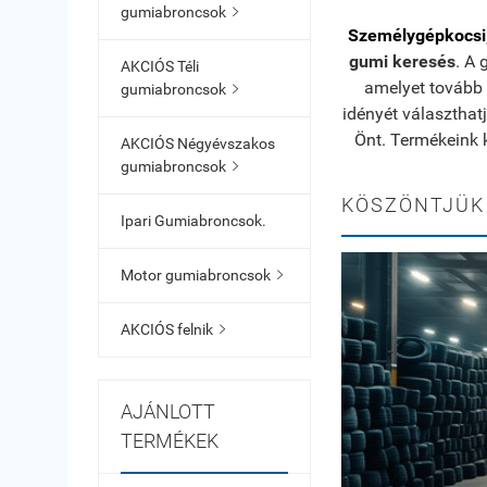
gumiabroncsok

Személygépkocsi
gumi keresés
. A 
AKCIÓS Téli
amelyet tovább 
gumiabroncsok

idényét választhatj
Önt. Termékeink 
AKCIÓS Négyévszakos
gumiabroncsok

KÖSZÖNTJÜK
Ipari Gumiabroncsok.
Motor gumiabroncsok

AKCIÓS felnik

AJÁNLOTT
TERMÉKEK