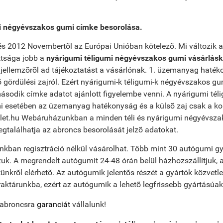
i négyévszakos gumi címke besorolása.
 2012 Novembertõl az Európai Unióban kötelezõ. Mi változik a
ttsága jobb a
nyárigumi téligumi négyévszakos gumi vásárlásk
jellemzõrõl ad tájékoztatást a vásárlónak. 1. üzemanyag haték
 gördülési zajról. Ezért nyárigumi-k téligumi-k négyévszakos gu
sodik címke adatot ajánlott figyelembe venni. A nyárigumi tél
esetében az üzemanyag hatékonyság és a külsõ zaj csak a komf
zlet.hu Webáruházunkban a minden téli és nyárigumi négyévsz
egtalálhatja az abroncs besorolását jelzõ adatokat.
kban regisztráció nélkül vásárolhat. Több mint 30 autógumi gy
uk. A megrendelt autógumit 24-48 órán belül házhozszállítjuk,
tünkrõl elérhetõ. Az autógumik jelentõs részét a gyártók közvetlen
raktárunkba, ezért az autógumik a lehetõ legfrissebb gyártásúak
abroncsra
garanciát
vállalunk!