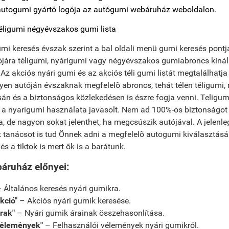
éligumi négyévszakos gumi lista
i keresés évszak szerint a bal oldali menü gumi keresés pontján
ójára téligumi, nyárigumi vagy négyévszakos gumiabroncs kínál
Az akciós nyári gumi és az akciós téli gumi listát megtalálhatja
n autóján évszaknak megfelelõ abroncs, tehát télen téligumi, 
án és a biztonságos közlekedésen is észre fogja venni. Teligu
g a nyarigumi használata javasolt. Nem ad 100%-os biztonságot
, de nagyon sokat jelenthet, ha megcsúszik autójával. A jelenleg
t tanácsot is tud Önnek adni a megfelelõ autogumi kiválasztásá
s a tiktok is mert ők is a barátunk.
áruház előnyei:
 Általános keresés nyári gumikra.
kció"
– Akciós nyári gumik keresése.
rak"
– Nyári gumik árainak összehasonlítása.
vélemények"
– Felhasználói vélemények nyári gumikról.