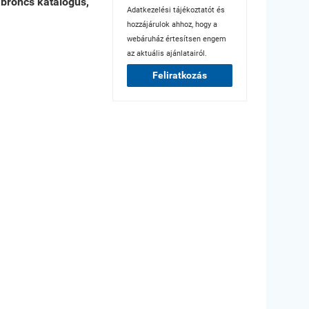
abroncs katalógus,
Adatkezelési tájékoztatót
és
hozzájárulok ahhoz, hogy a
webáruház értesítsen engem
az aktuális ajánlatairól.
Feliratkozás