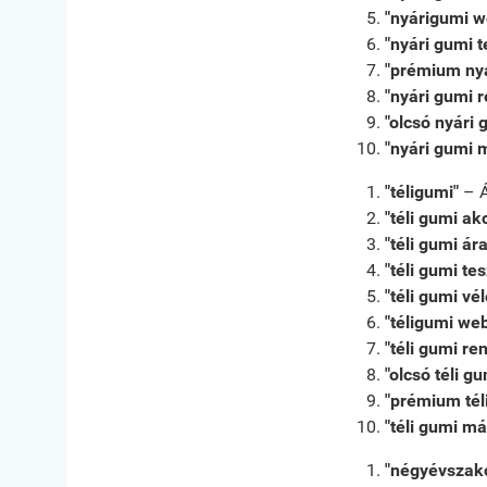
"nyárigumi 
"nyári gumi t
"prémium nyá
"nyári gumi 
"olcsó nyári 
"nyári gumi 
"téligumi"
– Á
"téli gumi akc
"téli gumi ár
"téli gumi te
"téli gumi v
"téligumi we
"téli gumi re
"olcsó téli gu
"prémium tél
"téli gumi m
"négyévszak