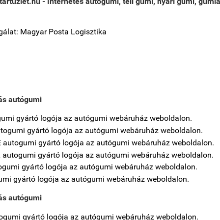
rtuzlet.hu - Internetes autógumi, téli gumi, nyári gumi, gumi
álat: Magyar Posta Logisztika
ás autógumi
ás autógumi