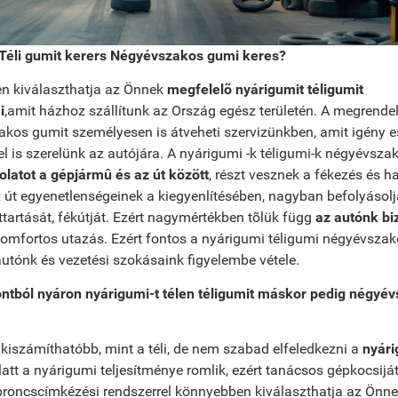
 Téli gumit kerers Négyévszakos gumi keres?
n kiválaszthatja az Önnek
megfelelõ nyárigumit téligumit
i
,amit házhoz szállítunk az Ország egész területén. A megrendel
akos gumit személyesen is átveheti szervizünkben, amit igény e
 is szerelünk az autójára. A nyárigumi -k téligumi-k négyévsza
olatot a gépjármû és az út között
, részt vesznek a fékezés és ha
 út egyenetlenségeinek a kiegyenlítésében, nagyban befolyásol
ttartását, fékútját. Ezért nagymértékben tõlük függ
az autónk bi
 komfortos utazás. Ezért fontos a nyárigumi téligumi négyévsza
autónk és vezetési szokásaink figyelembe vétele.
ntból nyáron nyárigumi-t télen téligumit máskor pedig négyé
 kiszámíthatóbb, mint a téli, de nem szabad elfeledkezni a
nyári
latt a nyárigumi teljesítménye romlik, ezért tanácsos gépkocsiját 
 abroncscímkézési rendszerrel könnyebben kiválaszthatja az Önn