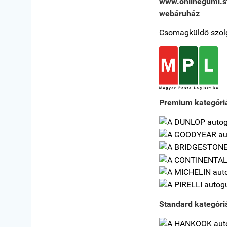
www.onlinegumi.sta
webáruház
Csomagküldő szolg
Premium kategóri
Standard kategóri