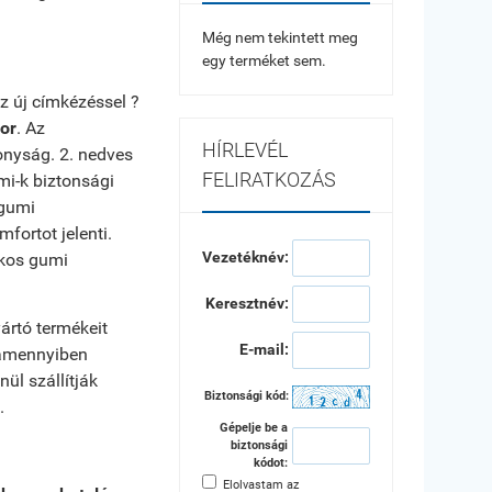
Még nem tekintett meg
egy terméket sem.
z új címkézéssel ?
or
. Az
HÍRLEVÉL
onyság. 2. nedves
FELIRATKOZÁS
mi-k biztonsági
igumi
ortot jelenti.
Vezetéknév:
akos gumi
Keresztnév:
ártó termékeit
E-mail:
 amennyiben
ül szállítják
Biztonsági kód:
.
Gépelje be a
biztonsági
kódot:
Elolvastam az