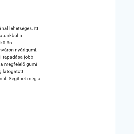
ál lehetséges. Itt
atunkból a
 külön
nyáron nyárigumi.
mi tapadása jobb
 a megfelelõ gumi
 látogatott
nál. Segíthet még a