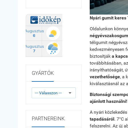
Nyári gumit keres
Oldalunkon könnye
négyévszakosgum
téligumit négyévsz
kedvezményesen fel
biztosítják
a kapcs
továbbításában, az
irányíthatóságát, ú
GYÁRTÓK
vezethetõsége
, a
kiválasztásnál az 
Biztonsági szempo
ajánlott használni!
A nyári közlekedés
PARTNEREINK
tapadásáról
. 7°C a
felszerelni. Az új