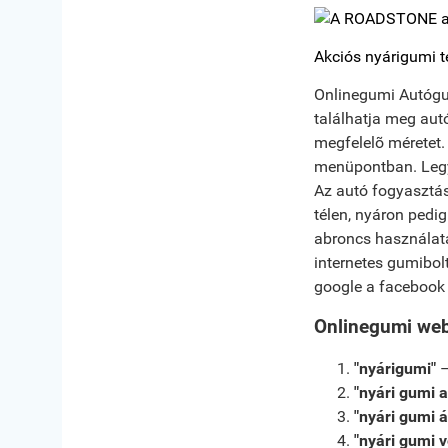
Akciós nyárigumi t
Onlinegumi Autógum
találhatja meg aut
megfelelõ méretet. 
menüpontban. Legye
Az autó fogyasztás
télen, nyáron pedi
abroncs használata
internetes gumibol
google a facebook é
Onlinegumi web
"nyárigumi"
–
"nyári gumi a
"nyári gumi á
"nyári gumi 