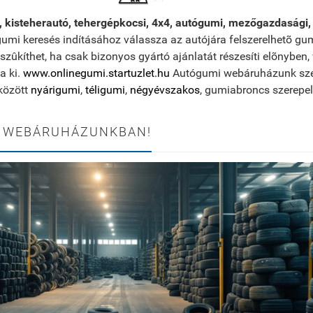
, kisteherautó, tehergépkocsi, 4x4, autógumi, mezőgazdasági
gumi keresés indításához válassza az autójára felszerelhetõ gu
szûkíthet, ha csak bizonyos gyártó ajánlatát részesíti elõnyben,
a ki.
www.onlinegumi.startuzlet.hu
Autógumi webáruházunk széle
között
nyárigumi
,
téligumi
,
négyévszakos
, gumiabroncs szerepel
 WEBÁRUHÁZUNKBAN!