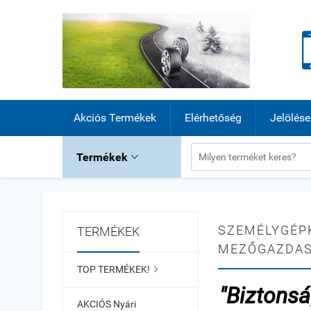
Akciós Termékek
Elérhetőség
Jelölése
Termékek

SZEMÉLYGÉPK
TERMÉKEK
MEZŐGAZDASÁ
TOP TERMÉKEK!

"Biztonsá
AKCIÓS Nyári