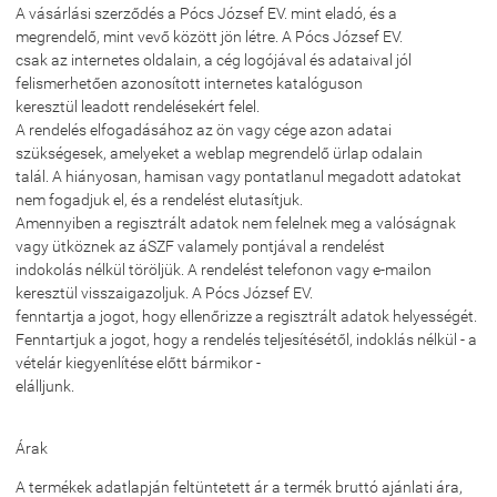
A vásárlási szerződés a Pócs József EV. mint eladó, és a
megrendelő, mint vevő között jön létre. A Pócs József EV.
csak az internetes oldalain, a cég logójával és adataival jól
felismerhetően azonosított internetes katalóguson
keresztül leadott rendelésekért felel.
A rendelés elfogadásához az ön vagy cége azon adatai
szükségesek, amelyeket a weblap megrendelő ürlap odalain
talál. A hiányosan, hamisan vagy pontatlanul megadott adatokat
nem fogadjuk el, és a rendelést elutasítjuk.
Amennyiben a regisztrált adatok nem felelnek meg a valóságnak
vagy ütköznek az áSZF valamely pontjával a rendelést
indokolás nélkül töröljük. A rendelést telefonon vagy e-mailon
keresztül visszaigazoljuk. A Pócs József EV.
fenntartja a jogot, hogy ellenőrizze a regisztrált adatok helyességét.
Fenntartjuk a jogot, hogy a rendelés teljesítésétől, indoklás nélkül - a
vételár kiegyenlítése előtt bármikor -
elálljunk.
Árak
A termékek adatlapján feltüntetett ár a termék bruttó ajánlati ára,