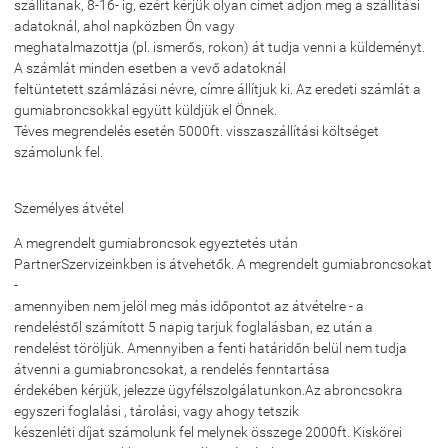
szállítanak, 8-16- ig, ezért kérjük olyan címet adjon meg a szállítási
adatoknál, ahol napközben Ön vagy
meghatalmazottja (pl. ismerős, rokon) át tudja venni a küldeményt.
A számlát minden esetben a vevő adatoknál
feltüntetett számlázási névre, címre állítjuk ki. Az eredeti számlát a
gumiabroncsokkal együtt küldjük el Önnek.
Téves megrendelés esetén 5000ft. visszaszállítási költséget
számolunk fel.
Személyes átvétel
A megrendelt gumiabroncsok egyeztetés után
PartnerSzervizeinkben is átvehetők. A megrendelt gumiabroncsokat
-
amennyiben nem jelöl meg más időpontot az átvételre - a
rendeléstől számított 5 napig tarjuk foglalásban, ez után a
rendelést töröljük. Amennyiben a fenti határidőn belül nem tudja
átvenni a gumiabroncsokat, a rendelés fenntartása
érdekében kérjük, jelezze ügyfélszolgálatunkon.Az abroncsokra
egyszeri foglalási , tárolási, vagy ahogy tetszik
készenléti díjat számolunk fel melynek összege 2000ft. Kiskörei