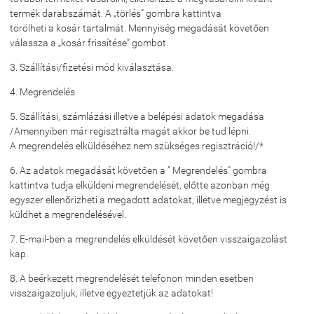
termék darabszámát. A „törlés” gombra kattintva
törölheti a kosár tartalmát. Mennyiség megadását követően
válassza a „kosár frissítése” gombot.
3. Szállítási/fizetési mód kiválasztása.
4. Megrendelés
5. Szállítási, számlázási illetve a belépési adatok megadása
/Amennyiben már regisztrálta magát akkor be tud lépni.
A megrendelés elküldéséhez nem szükséges regisztráció!/*
6. Az adatok megadását követően a " Megrendelés" gombra
kattintva tudja elküldeni megrendelését, előtte azonban még
egyszer ellenőrizheti a megadott adatokat, illetve megjegyzést is
küldhet a megrendelésével.
7. E-mail-ben a megrendelés elküldését követően visszaigazolást
kap.
8. A beérkezett megrendelését telefonon minden esetben
visszaigazoljuk, illetve egyeztetjük az adatokat!