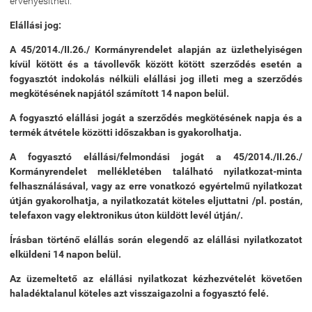
érvényesítheti.
Elállási jog:
A 45/2014./II.26./ Kormányrendelet alapján az üzlethelyiségen
kívül kötött és a távollevők között kötött szerződés esetén a
fogyasztót indokolás nélküli elállási jog illeti meg a szerződés
megkötésének napjától számított 14 napon belül.
A fogyasztó elállási jogát a szerződés megkötésének napja és a
termék átvétele közötti időszakban is gyakorolhatja.
A fogyasztó elállási/felmondási jogát a 45/2014./II.26./
Kormányrendelet mellékletében található nyilatkozat-minta
felhasználásával, vagy az erre vonatkozó egyértelmű nyilatkozat
útján gyakorolhatja, a nyilatkozatát köteles eljuttatni /pl. postán,
telefaxon vagy elektronikus úton küldött levél útján/.
Írásban történő elállás során elegendő az elállási nyilatkozatot
elküldeni 14 napon belül.
Az üzemeltető az elállási nyilatkozat kézhezvételét követően
haladéktalanul köteles azt visszaigazolni a fogyasztó felé.