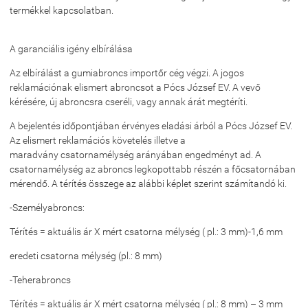
termékkel kapcsolatban.
A garanciális igény elbírálása
Az elbírálást a gumiabroncs importőr cég végzi. A jogos
reklamációnak elismert abroncsot a Pócs József EV. A vevő
kérésére, új abroncsra cseréli, vagy annak árát megtéríti.
A bejelentés időpontjában érvényes eladási árból a Pócs József EV.
Az elismert reklamációs követelés illetve a
maradvány csatornamélység arányában engedményt ad. A
csatornamélység az abroncs legkopottabb részén a főcsatornában
mérendő. A térítés összege az alábbi képlet szerint számítandó ki.
-Személyabroncs:
Térítés = aktuális ár X mért csatorna mélység ( pl.: 3 mm)-1,6 mm
eredeti csatorna mélység (pl.: 8 mm)
-Teherabroncs
Térítés = aktuális ár X mért csatorna mélység ( pl.: 8 mm) – 3 mm