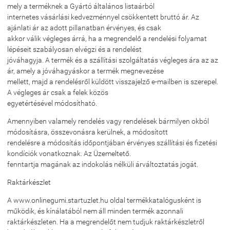
mely a terméknek a Gyártó általános listaárból
internetes vásárlási kedvezménnyel csökkentett bruttó ár. Az
ajánlati ár az adott pillanatban érvényes, és csak
akkor válik végleges árrá, ha a megrendelő a rendelési folyamat
lépéseit szabályosan elvégzi és a rendelést
jóváhagyja. A termék és a szállítási szolgáltatás végleges ára az az
ár, amely a jóváhagyáskor a termék megnevezése
mellett, majd a rendelésről küldött visszajelző e-mailben is szerepel.
A végleges ár csak a felek közös
egyetértésével módosítható.
Amennyiben valamely rendelés vagy rendelések bármilyen okból
módosításra, összevonásra kerülnek, a módosított
rendelésre a módosítás időpontjában érvényes szállítási és fizetési
kondíciók vonatkoznak. Az Üzemeltető.
fenntartja magának az indokolás nélküli árváltoztatás jogát.
Raktárkészlet
A www.onlinegumi.startuzlet.hu oldal termékkatalógusként is
működik, és kínálatából nem áll minden termék azonnali
raktárkészleten. Ha a megrendelőt nem tudjuk raktárkészletről