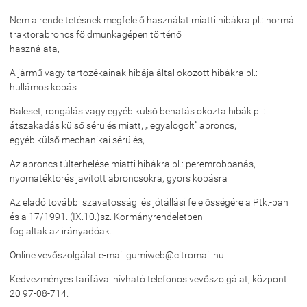
Nem a rendeltetésnek megfelelő használat miatti hibákra pl.: normál
traktorabroncs földmunkagépen történő
használata,
A jármű vagy tartozékainak hibája által okozott hibákra pl.:
hullámos kopás
Baleset, rongálás vagy egyéb külső behatás okozta hibák pl.:
átszakadás külső sérülés miatt, „legyalogolt” abroncs,
egyéb külső mechanikai sérülés,
Az abroncs túlterhelése miatti hibákra pl.: peremrobbanás,
nyomatéktörés javított abroncsokra, gyors kopásra
Az eladó további szavatossági és jótállási felelősségére a Ptk.-ban
és a 17/1991. (IX.10.)sz. Kormányrendeletben
foglaltak az irányadóak.
Online vevőszolgálat e-mail:gumiweb@citromail.hu
Kedvezményes tarifával hívható telefonos vevőszolgálat, központ:
20 97-08-714.