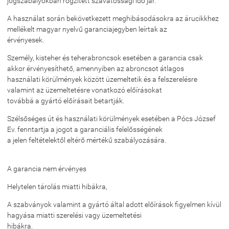
jogszabályokban rögzített szavatossági idő jár.
A használat során bekövetkezett meghibásodásokra az árucikkhez
mellékelt magyar nyelvű garanciajegyben leírtak az
érvényesek.
Személy, kisteher és teherabroncsok esetében a garancia csak
akkor érvényesíthető, amennyiben az abroncsot átlagos
használati körülmények között üzemeltetik és a felszerelésre
valamint az üzemeltetésre vonatkozó előírásokat
továbbá a gyártó előírásait betartják.
Szélsőséges út és használati körülmények esetében a Pócs József
Ev. fenntartja a jogot a garanciális felelősségének
a jelen feltételektől eltérő mértékű szabályozására.
A garancia nem érvényes
Helytelen tárolás miatti hibákra,
A szabványok valamint a gyártó által adott előírások figyelmen kívül
hagyása miatti szerelési vagy üzemeltetési
hibákra.