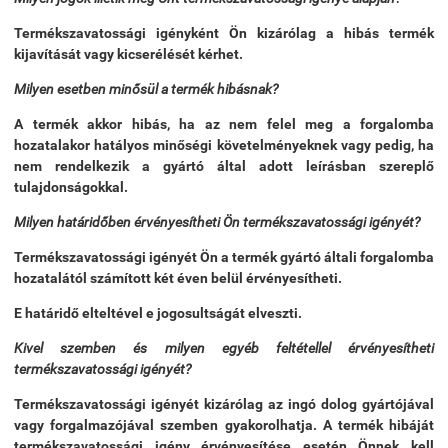
Termékszavatossági igényként Ön kizárólag a hibás termék
kijavítását vagy kicserélését kérhet.
Milyen esetben minősül a termék hibásnak?
A termék akkor hibás, ha az nem felel meg a forgalomba
hozatalakor hatályos minőségi követelményeknek vagy pedig, ha
nem rendelkezik a gyártó által adott leírásban szereplő
tulajdonságokkal.
Milyen határidőben érvényesítheti Ön termékszavatossági igényét?
Termékszavatossági igényét Ön a termék gyártó általi forgalomba
hozatalától számított két éven belül érvényesítheti.
E határidő elteltével e jogosultságát elveszti.
Kivel szemben és milyen egyéb feltétellel érvényesítheti
termékszavatossági igényét?
Termékszavatossági igényét kizárólag az ingó dolog gyártójával
vagy forgalmazójával szemben gyakorolhatja. A termék hibáját
termékszavatossági igény érvényesítése esetén Önnek kell