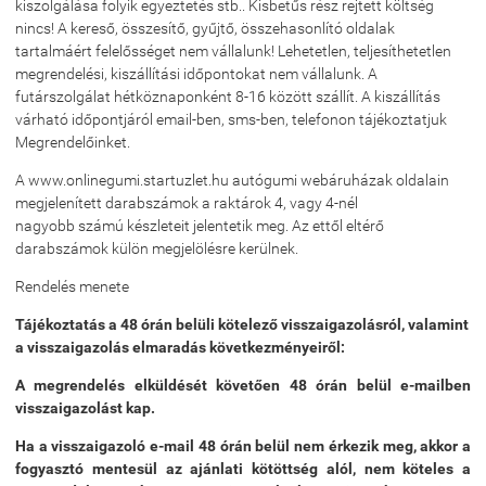
kiszolgálása folyik egyeztetés stb.. Kisbetűs rész rejtett költség
nincs! A kereső, összesítő, gyűjtő, összehasonlító oldalak
tartalmáért felelősséget nem vállalunk! Lehetetlen, teljesíthetetlen
megrendelési, kiszállítási időpontokat nem vállalunk. A
futárszolgálat hétköznaponként 8-16 között szállít. A kiszállítás
várható időpontjáról email-ben, sms-ben, telefonon tájékoztatjuk
Megrendelőinket.
A www.onlinegumi.startuzlet.hu autógumi webáruházak oldalain
megjelenített darabszámok a raktárok 4, vagy 4-nél
nagyobb számú készleteit jelentetik meg. Az ettől eltérő
darabszámok külön megjelölésre kerülnek.
Rendelés menete
Tájékoztatás a 48 órán belüli kötelező visszaigazolásról, valamint
a visszaigazolás elmaradás következményeiről:
A megrendelés elküldését követően 48 órán belül e-mailben
visszaigazolást kap.
Ha a visszaigazoló e-mail 48 órán belül nem érkezik meg, akkor a
fogyasztó mentesül az ajánlati kötöttség alól, nem köteles a