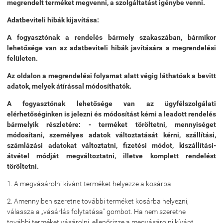
megrendelt terméket megvenni, a szolgáltatást igénybe venni.
Adatbeviteli hibák kijavítása:
A fogyasztónak a rendelés bármely szakaszában, bármikor
lehetősége van az adatbeviteli hibák javítására a megrendelési
felületen.
Az oldalon a megrendelési folyamat alatt végig láthatóak a bevitt
adatok, melyek átírással módosíthatók.
A fogyasztónak lehetősége van az ügyfélszolgálati
elérhetőséginken is jelezni és módosítást kérni a leadott rendelés
bármelyik részletére: - terméket töröltetni, mennyiséget
módosítani, személyes adatok változtatását kérni, szállítási,
számlázási adatokat változtatni, fizetési módot, kiszállítási-
átvétel módját megváltoztatni, illetve komplett rendelést
töröltetni.
1. A megvásárolni kívánt terméket helyezze a kosárba
2. Amennyiben szeretne további terméket kosárba helyezni,
válassza a „vásárlás folytatása” gombot. Ha nem szeretne
további terméket vásárolni, ellenőrizze a megvásárolni kívánt