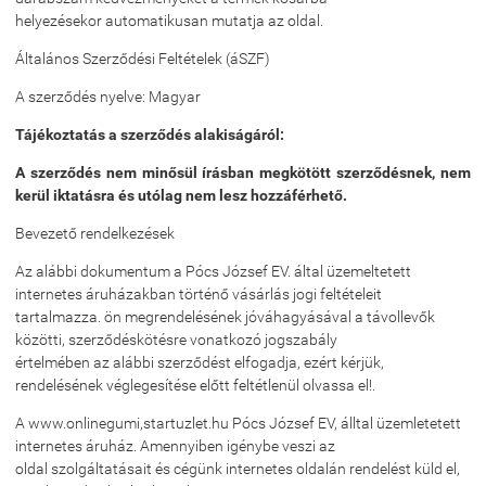
helyezésekor automatikusan mutatja az oldal.
Általános Szerződési Feltételek (áSZF)
A szerződés nyelve: Magyar
Tájékoztatás a szerződés alakiságáról:
A szerződés nem minősül írásban megkötött szerződésnek, nem
kerül iktatásra és utólag nem lesz hozzáférhető.
Bevezető rendelkezések
Az alábbi dokumentum a Pócs József EV. által üzemeltetett
internetes áruházakban történő vásárlás jogi feltételeit
tartalmazza. ön megrendelésének jóváhagyásával a távollevők
közötti, szerződéskötésre vonatkozó jogszabály
értelmében az alábbi szerződést elfogadja, ezért kérjük,
rendelésének véglegesítése előtt feltétlenül olvassa el!.
A www.onlinegumi,startuzlet.hu Pócs József EV, álltal üzemletetett
internetes áruház. Amennyiben igénybe veszi az
oldal szolgáltatásait és cégünk internetes oldalán rendelést küld el,