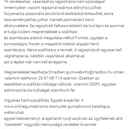
*A rendeléshez, vásárláshoz regisztráció nem szükséges!
Amennyiben viszont regisztrál számos előnyhöz juthat,
folyamatos szezonális akcióinkról elsőkézből értesülhet, extra
kedvezményekhez juthat, kiemelt partnerként kerül
elkönyvelésre. De regisztrált felhasználóként be tud lépni és azonnal
el tudja küldeni megrendelését a szállítási
és számlázási adatok megadása nélkül! Fontos, ügyeljen a
pontosságra, hiszen a megadott adatok alapján kerül
számlázára, illetve szállításra a termék. A regisztrációt egyszer kell
végrehajtania, későbbi vásárlások alkalmával
ezt a lépést már nem kell elvégeznie.
Megrendelését leadhatja Emailben gumiwebinfo@mailbox.hu címen,
valamint telefonon 20 97-08-714 számon. Ezekben az
esetekben a szállítás költsége változik, valamint 500Ft. egyszeri
adminisztrációs költséget számítunk fel.
Ingyenes házhozszállítás, Egyedi árajánlat: A
www.onlinegumiabroncs.startuzlet gumiabroncs katalógus,
webáruház
egyedi kedvezményt, árajánlatot nyújt azoknak az ügyfeleknek akik
"összetett" nagyobb mennyiségű rendelést kívánnak