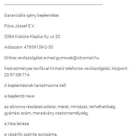
---------------------------------------------------------------------------------
Garanciális igény bejelentése;
Pócs József E.V.
3384 Kisköre Klapka Gy. ut 32.
Adószám: 47859139-2-30
Online vevőszolgálat e-mail:gumiweb@citromail.hu
Kedvezményes tarifával hívható telefonos vevőszolgálat, központ:
20 97-08-714
A bejelentésnek tartalmaznia kell:
a bejelentő neve
az abroncs részletes adatai: méret, mintázat, terhelhetőség,
gyártási szám, maradvány csatornamélység,
a hiba leírása
a vásárlói számla sorszáma,