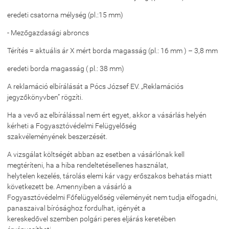
eredeti csatorna mélység (pl.:15 mm)
- Mezőgazdasági abroncs
Térítés = aktuális ár X mért borda magasság (pl.: 16 mm ) – 3,8 mm
eredeti borda magasság ( pl.: 38 mm)
A reklamáció elbírálását a Pócs József EV. „Reklamációs
jegyzőkönyvben” rögzíti.
Ha a vevő az elbírálással nem ért egyet, akkor a vásárlás helyén
kérheti a Fogyasztóvédelmi Felügyelőség
szakvéleményének beszerzését.
A vizsgálat költségét abban az esetben a vásárlónak kell
megtéríteni, ha a hiba rendeltetésellenes használat,
helytelen kezelés, tárolás elemi kár vagy erőszakos behatás miatt
következett be. Amennyiben a vásárló a
Fogyasztóvédelmi Főfelügyelőség véleményét nem tudja elfogadni,
panaszaival bírósághoz fordulhat, igényét a
kereskedővel szemben polgári peres eljárás keretében