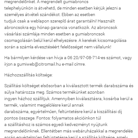
megrendelőnket. A megrendelt gumiabroncs
telephelyünkön is átvehető, de minden esetben kérjük jelezni a
személyes átvételi szándékot. Ebben az esetben
tudjuk csak a weblapon szereplő árat garantálni! Használt
abroncsokra egy hónap garancia vonatkozik. Az abroncsok
vásárlási számlája minden esetben a gumiabroncsok
csomagolásán belül kerül elhelyezésre. A kerekek kicsomagolása
során a számla elvesztéséért felelősséget nem vállalunk!
Ha bármilyen kérdése van hívja a 06 20/97-08-714-es számot, vagy
írjon a gumiweb@citromail.hu e-mail címre.
Házhozszállítás költsége:
Szállítási költséget elsősorban a kiválasztott termék darabszáma és
súlya határozza meg. Számos termékünket azonban
ingyen házhoz szállítjuk. Amennyiben kiválasztásra, kosárba kerül a
termék, valamint megjelölésre kerül annak
darabszáma, egyértelműen, feltüntetésre kerül a kiszállítási díj
pontos összege. Fontos: folyamatos akcióinkon túl
a szállításhoz is számos egyedi kedvezményt nyújtunk
megrendelőinknek. Ellentétben más webáruházakkal a megrendelés
során egyértelműen feltüntetésre kerül a szállítás költsége, amely