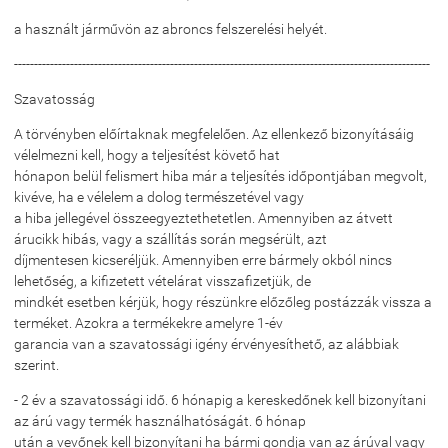
a használt járművön az abroncs felszerelési helyét.
--------------------------------------------------------------------------------------------------------
Szavatosság
A törvényben előírtaknak megfelelően. Az ellenkező bizonyításáig
vélelmezni kell, hogy a teljesítést követő hat
hónapon belül felismert hiba már a teljesítés időpontjában megvolt,
kivéve, ha e vélelem a dolog természetével vagy
a hiba jellegével összeegyeztethetetlen. Amennyiben az átvett
árucikk hibás, vagy a szállítás során megsérült, azt
díjmentesen kicseréljük. Amennyiben erre bármely okból nincs
lehetőség, a kifizetett vételárat visszafizetjük, de
mindkét esetben kérjük, hogy részünkre előzőleg postázzák vissza a
terméket. Azokra a termékekre amelyre 1-év
garancia van a szavatossági igény érvényesíthető, az alábbiak
szerint.
- 2 év a szavatossági idő. 6 hónapig a kereskedőnek kell bizonyítani
az árú vagy termék használhatóságát. 6 hónap
után a vevőnek kell bizonyítani ha bármi gondja van az árúval vagy