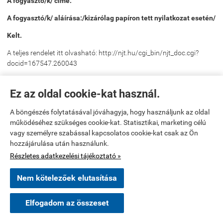
A fogyasztó/k/ címe:
A fogyasztó/k/ aláírása:/kizárólag papíron tett nyilatkozat esetén/
Kelt.
A teljes rendelet itt olvasható: http://njt.hu/cgi_bin/njt_doc.cgi?
docid=167547.260043
Panaszkezelés:
Ez az oldal cookie-kat használ.
A webáruházban fogyasztónak minősülő vásárló a termékkel vagy
a szolgáltató tevékenységével kapcsolatos panaszát az alábbi
A böngészés folytatásával jóváhagyja, hogy használjunk az oldal
elérhetőségek valamelyikén jogosult bejelenteni.
működéséhez szükséges cookie-kat. Statisztikai, marketing célú
vagy személyre szabással kapcsolatos cookie-kat csak az Ön
Ügyfélszolgálat postacíme: Pócs József Egyéni Vállalkozó
hozzájárulása után használunk.
3384. Kisköre, Klapka György út 32.
Részletes adatkezelési tájékoztató »
Ügyfélszolgálat e-mail címe:
gumiweb@citromail.hu
Nem kötelezőek elutasítása
×
Ügyfélszolgálat telefonszáma: 06 20/97-08-714./
Katona Komárom településről
K
Elfogadom az összeset
Vásárolt a webáruházban
Ügyfélszolgálat telefonos elérhetősége: Hétfő-Péntek 08:00-
1 nappal ezelőtt

16:00