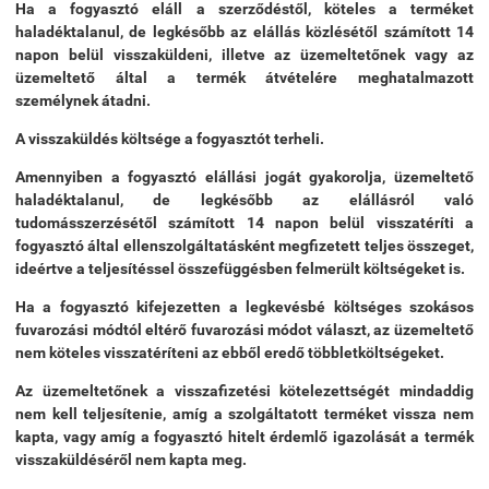
Ha a fogyasztó eláll a szerződéstől, köteles a terméket
haladéktalanul, de legkésőbb az elállás közlésétől számított 14
napon belül visszaküldeni, illetve az üzemeltetőnek vagy az
üzemeltető által a termék átvételére meghatalmazott
személynek átadni.
A visszaküldés költsége a fogyasztót terheli.
Amennyiben a fogyasztó elállási jogát gyakorolja, üzemeltető
haladéktalanul, de legkésőbb az elállásról való
tudomásszerzésétől számított 14 napon belül visszatéríti a
fogyasztó által ellenszolgáltatásként megfizetett teljes összeget,
ideértve a teljesítéssel összefüggésben felmerült költségeket is.
Ha a fogyasztó kifejezetten a legkevésbé költséges szokásos
fuvarozási módtól eltérő fuvarozási módot választ, az üzemeltető
nem köteles visszatéríteni az ebből eredő többletköltségeket.
Az üzemeltetőnek a visszafizetési kötelezettségét mindaddig
nem kell teljesítenie, amíg a szolgáltatott terméket vissza nem
kapta, vagy amíg a fogyasztó hitelt érdemlő igazolását a termék
visszaküldéséről nem kapta meg.