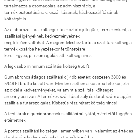
tartalmazza a csomagolás, az adminisztráció, a
termék biztosításának, kiszállításának, házhozszállításának
költségét is.
Az alábbi szállítási költségek tájékoztató jellegűek, termékenként, a
szállítási igényeknek, kedvezményeknek
megfelelően váltohat! A megrendeléshez tartózó szállítási költség a
termék kosárba helyezésekor feltüntetésre
kerül! Egyéb, pl. csomagolási stb költség nincs!
A legkisebb minimum szállítási költség 950 ft.
Gumiabroncs átlagos szállítási díj 4db esetén: összesen 3800 és
5948 Ft bruttó között van. Minden esetben a kosárba tételkor jelzi
az oldal a kedvezményeket, valamint a szállítási költséget
amennyiben van. A termékek szállítását súly és darabszám alapján
szállítja a futárszolgálat. Kisbetűs rész rejtett költség nincs!
A fenti árak a gumiabroncsok szállítási súllyától, méretétől függően
eltérhetnek.
A pontos szállítási költséget - amennyiben van - valamint az érték és
darabszám kedvezményeket a termék kosárba