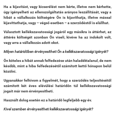
Ha a kijavítást, vagy kicserélést nem kérte, illetve nem kérhette,
úgy igényelheti az ellenszolgáltatás arányos leszállítását, vagy a
hibát a vállalkozás költségére Ön is kijavíthatja, illetve mással
kijavíttathatja, vagy – végső esetben – a szerződéstől is elállhat.
Választott kellékszavatossági jogáról egy másikra is áttérhet, az
áttérés költségét azonban Ön viseli, kivéve ha az indokolt volt,
vagy arra a vállalkozás adott okot.
Milyen határidőben érvényesítheti Ön a kellékszavatossági igényét?
Ön köteles a hibát annak felfedezése után haladéktalanul, de nem
később, mint a hiba felfedezésétől számított kettő hónapon belül
közölni.
Ugyanakkor felhívom a figyelmét, hogy a szerződés teljesítésétől
számított két éves elévülési határidőn túl kellékszavatossági
jogait már nem érvényesítheti.
Használt dolog esetén ez a határidő legfeljebb egy év.
Kivel szemben érvényesítheti kellékszavatossági igényét?