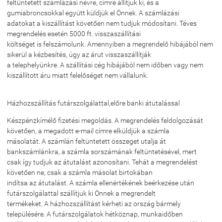
feltüntetett számlázási névre, címre állítjuk ki, és a
gumiabroncsokkal együtt küldjük el Önnek. A számlázási
adatokat a kiszállítást követően nem tudjuk módosítani. Téves
megrendelés esetén 5000 ft. visszaszállítási
költséget is felszámolunk. Amennyiben a megrendelő hibájából nem
sikerül a kézbesítés, úgy az árut visszaszállítják
a telephelyünkre. A szállítási cég hibájából nem időben vagy nem
kiszállított áru miatt felelőséget nem vállalunk.
Házhozszállítás futárszolgálattal,előre banki átutalással
Készpénzkímélő fizetési megoldás. A megrendelés feldolgozását
követően, a megadott e-mail címre elküldjük a számla
másolatát. A számlán feltüntetett összeget utalja át
bankszámlánkra, a számla sorszámának feltüntetésével, mert
csak így tudjuk az átutalást azonosítani. Tehát a megrendelést
követően ne, csak a számla másolat birtokában
indítsa az átutalást. A számla ellenértékének beérkezése után
futárszolgálattal szállítjuk ki Önnek a megrendelt
termékeket. A házhozszállítást kérheti az ország bármely
településére. A futárszolgálatok hétköznap, munkaidőben