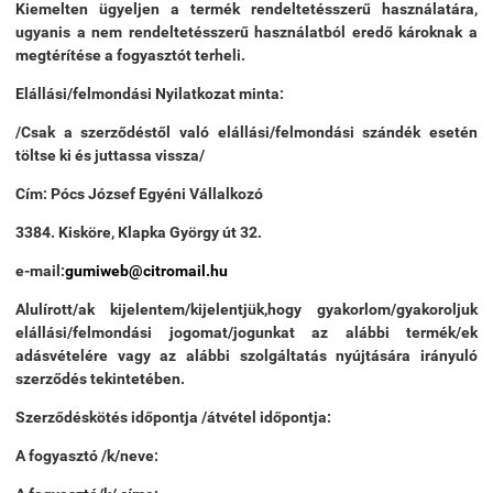
Kiemelten ügyeljen a termék rendeltetésszerű használatára,
ugyanis a nem rendeltetésszerű használatból eredő károknak a
megtérítése a fogyasztót terheli.
Elállási/felmondási Nyilatkozat minta:
/Csak a szerződéstől való elállási/felmondási szándék esetén
töltse ki és juttassa vissza/
Cím: Pócs József Egyéni Vállalkozó
3384. Kisköre, Klapka György út 32.
e-mail:
gumiweb@citromail.hu
Alulírott/ak kijelentem/kijelentjük,hogy gyakorlom/gyakoroljuk
elállási/felmondási jogomat/jogunkat az alábbi termék/ek
adásvételére vagy az alábbi szolgáltatás nyújtására irányuló
szerződés tekintetében.
Szerződéskötés időpontja /átvétel időpontja:
A fogyasztó /k/neve: