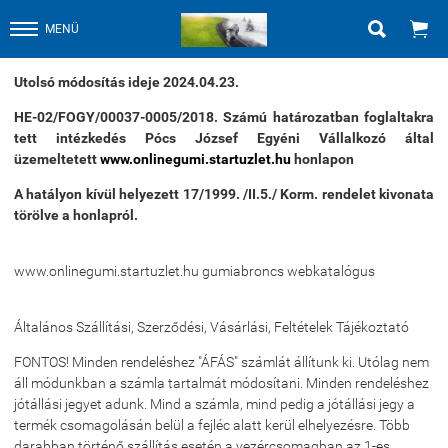


MENÜ
Utolsó módosítás ideje 2024.04.23.
HE-02/FOGY/00037-0005/2018. Számú határozatban foglaltakra
tett intézkedés Pócs József Egyéni Vállalkozó által
üzemeltetett
www.onlinegumi.startuzlet.hu
honlapon
A hatályon kívül helyezett 17/1999. /II.5./ Korm. rendelet kivonata
törölve a honlapról.
www.onlinegumi.startuzlet.hu gumiabroncs webkatalógus
Általános Szállítási, Szerződési, Vásárlási, Feltételek Tájékoztató
FONTOS! Minden rendeléshez "ÁFÁS" számlát állítunk ki. Utólag nem
áll módunkban a számla tartalmát módosítani. Minden rendeléshez
jótállási jegyet adunk. Mind a számla, mind pedig a jótállási jegy a
termék csomagolásán belül a fejléc alatt kerül elhelyezésre. Több
darabban történő szállítás esetén a vezércsomagban az 1-es