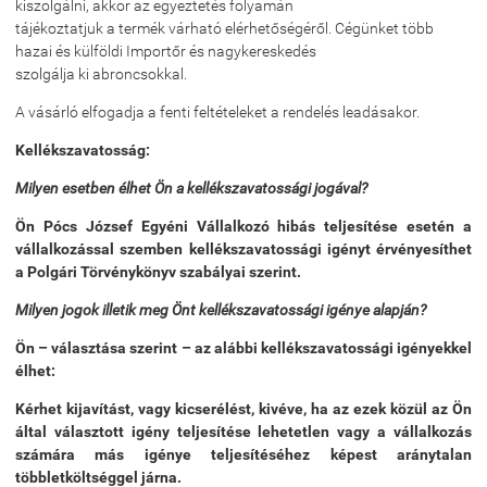
kiszolgálni, akkor az egyeztetés folyamán
tájékoztatjuk a termék várható elérhetőségéről. Cégünket több
hazai és külföldi Importőr és nagykereskedés
szolgálja ki abroncsokkal.
A vásárló elfogadja a fenti feltételeket a rendelés leadásakor.
Kellékszavatosság:
Milyen esetben élhet Ön a kellékszavatossági jogával?
Ön Pócs József Egyéni Vállalkozó hibás teljesítése esetén a
vállalkozással szemben kellékszavatossági igényt érvényesíthet
a Polgári Törvénykönyv szabályai szerint.
Milyen jogok illetik meg Önt kellékszavatossági igénye alapján?
Ön – választása szerint – az alábbi kellékszavatossági igényekkel
élhet:
Kérhet kijavítást, vagy kicserélést, kivéve, ha az ezek közül az Ön
által választott igény teljesítése lehetetlen vagy a vállalkozás
számára más igénye teljesítéséhez képest aránytalan
többletköltséggel járna.