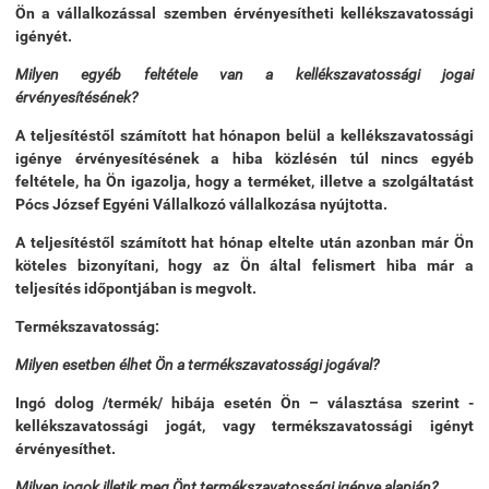
Ön a vállalkozással szemben érvényesítheti kellékszavatossági
igényét.
Milyen egyéb feltétele van a kellékszavatossági jogai
érvényesítésének?
A teljesítéstől számított hat hónapon belül a kellékszavatossági
igénye érvényesítésének a hiba közlésén túl nincs egyéb
feltétele, ha Ön igazolja, hogy a terméket, illetve a szolgáltatást
Pócs József Egyéni Vállalkozó vállalkozása nyújtotta.
A teljesítéstől számított hat hónap eltelte után azonban már Ön
köteles bizonyítani, hogy az Ön által felismert hiba már a
teljesítés időpontjában is megvolt.
Termékszavatosság:
Milyen esetben élhet Ön a termékszavatossági jogával?
Ingó dolog /termék/ hibája esetén Ön – választása szerint -
kellékszavatossági jogát, vagy termékszavatossági igényt
érvényesíthet.
Milyen jogok illetik meg Önt termékszavatossági igénye alapján?