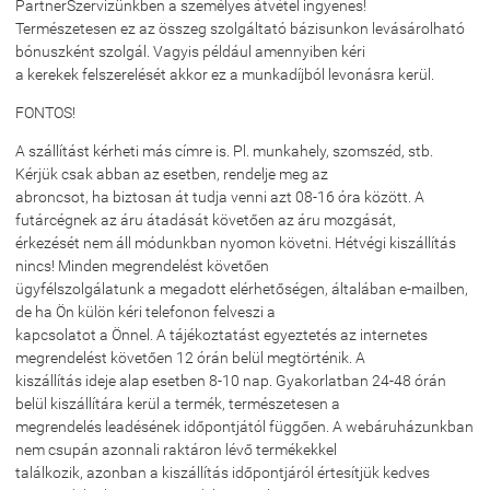
PartnerSzervizünkben a személyes átvétel ingyenes!
Természetesen ez az összeg szolgáltató bázisunkon levásárolható
bónuszként szolgál. Vagyis például amennyiben kéri
a kerekek felszerelését akkor ez a munkadíjból levonásra kerül.
FONTOS!
A szállítást kérheti más címre is. Pl. munkahely, szomszéd, stb.
Kérjük csak abban az esetben, rendelje meg az
abroncsot, ha biztosan át tudja venni azt 08-16 óra között. A
futárcégnek az áru átadását követően az áru mozgását,
érkezését nem áll módunkban nyomon követni. Hétvégi kiszállítás
nincs! Minden megrendelést követően
ügyfélszolgálatunk a megadott elérhetőségen, általában e-mailben,
de ha Ön külön kéri telefonon felveszi a
kapcsolatot a Önnel. A tájékoztatást egyeztetés az internetes
megrendelést követően 12 órán belül megtörténik. A
kiszállítás ideje alap esetben 8-10 nap. Gyakorlatban 24-48 órán
belül kiszállítára kerül a termék, természetesen a
megrendelés leadésének időpontjától függően. A webáruházunkban
nem csupán azonnali raktáron lévő termékekkel
találkozik, azonban a kiszállítás időpontjáról értesítjük kedves