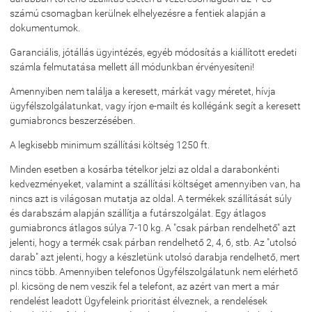
számú csomagban kerülnek elhelyezésre a fentiek alapján a
dokumentumok.
Garanciális, jótállás ügyintézés, egyéb módosítás a kiállított eredeti
számla felmutatása mellett áll módunkban érvényesíteni!
Amennyiben nem találja a keresett, márkát vagy méretet, hívja
ügyfélszolgálatunkat, vagy írjon e-mailt és kollégánk segít a keresett
gumiabroncs beszerzésében.
A legkisebb minimum szállítási költség 1250 ft.
Minden esetben a kosárba tételkor jelzi az oldal a darabonkénti
kedvezményeket, valamint a szállítási költséget amennyiben van, ha
nincs azt is világosan mutatja az oldal. A termékek szállítását súly
és darabszám alapján szállítja a futárszolgálat. Egy átlagos
gumiabroncs átlagos súlya 7-10 kg. A "csak párban rendelhető" azt
jelenti, hogy a termék csak párban rendelhető 2, 4, 6, stb. Az "utolsó
darab" azt jelenti, hogy a készletünk utolsó darabja rendelhető, mert
nincs több. Amennyiben telefonos Ügyfélszolgálatunk nem elérhető
pl. kicsöng de nem veszik fel a telefont, az azért van mert a már
rendelést leadott Ügyfeleink prioritást élveznek, a rendelések