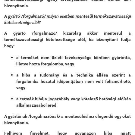
bizonyítania.
A gyártó /forgalmazó/ milyen esetben mentesül termékszavatossági
kötelezettsége alól?
A gyártó /forgalmazó/ kizárólag akkor mentesül a
termékszavatossági kötelezettsége alól, ha bizonyítani tudja
hogy:
a terméket nem üzleti tevékenysége körében gyártotta,
illetve hozta forgalomba, vagy
a hiba a tudomány és a technika állása szerint a
forgalomba hozatal időpontjában nem volt felismerhető,
vagy
a termék hibája jogszabály vagy kötelező hatósági előírás
alkalmazásából ered.
A gyártónak /forgalmazónak/ a mentesüléshez elegendő egy okot
bizonyítania.
Felhívom figyelmét, hogy ugyanazon hiba miatt