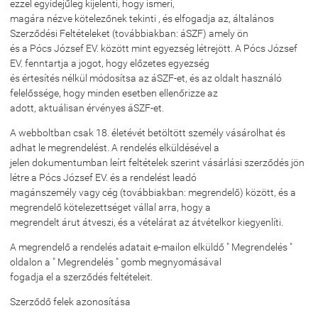
ezzel egyidejűleg kijelenti, hogy ismeri,
magára nézve kötelezőnek tekinti , és elfogadja az, általános
Szerződési Feltételeket (továbbiakban: áSZF) amely ön
és a Pócs József EV. között mint egyezség létrejött. A Pócs József
EV. fenntartja a jogot, hogy előzetes egyezség
és értesítés nélkül módosítsa az áSZF-et, és az oldalt használó
felelőssége, hogy minden esetben ellenőrizze az
adott, aktuálisan érvényes áSZF-et.
A webboltban csak 18. életévét betöltött személy vásárolhat és
adhat le megrendelést. A rendelés elküldésével a
jelen dokumentumban leírt feltételek szerint vásárlási szerződés jön
létre a Pócs József EV. és a rendelést leadó
magánszemély vagy cég (továbbiakban: megrendelő) között, és a
megrendelő kötelezettséget vállal arra, hogy a
megrendelt árut átveszi, és a vételárat az átvételkor kiegyenlíti.
A megrendelő a rendelés adatait e-mailon elküldő " Megrendelés "
oldalon a " Megrendelés " gomb megnyomásával
fogadja el a szerződés feltételeit.
Szerződő felek azonosítása