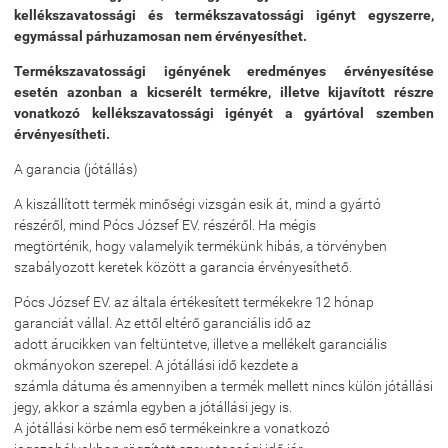
kellékszavatossági és termékszavatossági igényt egyszerre,
egymással párhuzamosan nem érvényesíthet.
Termékszavatossági igényének eredményes érvényesítése
esetén azonban a kicserélt termékre, illetve kijavított részre
vonatkozó kellékszavatossági igényét a gyártóval szemben
érvényesítheti.
A garancia (jótállás)
A kiszállított termék minőségi vizsgán esik át, mind a gyártó
részéről, mind Pócs József EV. részéről. Ha mégis
megtörténik, hogy valamelyik termékünk hibás, a törvényben
szabályozott keretek között a garancia érvényesíthető.
Pócs József EV. az általa értékesített termékekre 12 hónap
garanciát vállal. Az ettől eltérő garanciális idő az
adott árucikken van feltüntetve, illetve a mellékelt garanciális
okmányokon szerepel. A jótállási idő kezdete a
számla dátuma és amennyiben a termék mellett nincs külön jótállási
jegy, akkor a számla egyben a jótállási jegy is.
A jótállási körbe nem eső termékeinkre a vonatkozó