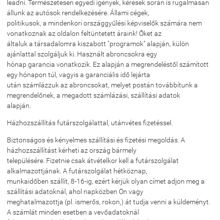
leadni. Természetesen egyedi igények, kérések során is rugalmasan
állunk az autósok rendelkezésére. Állami cégek,
politikusok, a mindenkori országgyűlési képviselők számára nem
vonatkoznak az oldalon feltüntetett áraink! Őket az
általuk a társadalomra kiszabott "programok" alapján, külön
ajánlattal szolgáljuk ki. Használt abroncsokra egy
hónap garancia vonatkozik. Ez alapján a megrendeléstől számított
egy hónapon túl, vagyis a garanciális idő lejárta
után számlázzuk az abroncsokat, melyet postán továbbítunk a
megrendelőnek, a megadott számlázási, szállítási adatok
alapján.
Házhozszállítás futárszolgálattal, utánvétes fizetéssel.
Biztonságos és kényelmes szállítási és fizetési megoldás. A
házhozszállítást kérheti az ország bármely
településére. Fizetnie csak átvételkor kell a futárszolgálat
alkalmazottjának. A futárszolgálat hétköznap,
munkaidőben szállít, 8-16-ig, ezért kérjük olyan címet adjon meg a
szállítási adatoknál, ahol napközben Ön vagy
meghatalmazottja (pl. ismerős, rokon,) át tudja venni a küldeményt.
A számlát minden esetben a vevőadatoknál