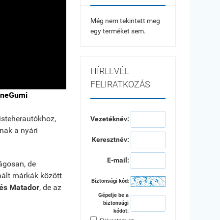
Még nem tekintett meg
egy terméket sem.
HÍRLEVÉL
FELIRATKOZÁS
ineGumi
isteherautókhoz,
Vezetéknév:
nak a nyári
Keresztnév:
E-mail:
ságosan, de
nált márkák között
Biztonsági kód:
 és Matador
, de az
Gépelje be a
biztonsági
kódot: