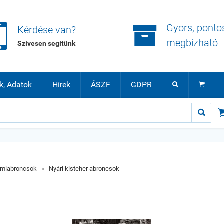


Gyors, ponto
Kérdése van?
megbízható
Szívesen segítünk
k, Adatok
Hírek
ÁSZF
GDPR



umiabroncsok
»
Nyári kisteher abroncsok