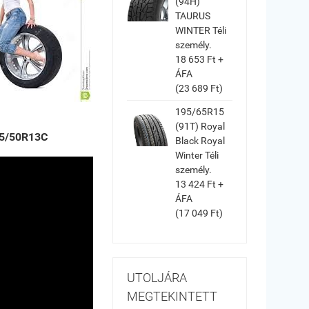
(94H)
TAURUS
WINTER Téli
személy.
18 653 Ft +
ÁFA
(23 689 Ft)
195/65R15
(91T) Royal
5/50R13C
Black Royal
Winter Téli
személy.
13 424 Ft +
ÁFA
(17 049 Ft)
UTOLJÁRA
MEGTEKINTETT