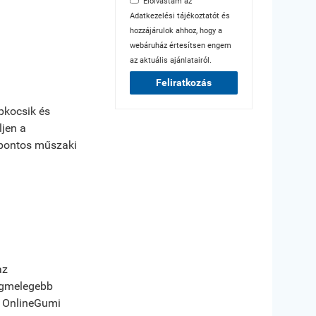
Elolvastam az
Adatkezelési tájékoztatót
és
hozzájárulok ahhoz, hogy a
webáruház értesítsen engem
az aktuális ajánlatairól.
Feliratkozás
pkocsik és
ljen a
 pontos műszaki
z
legmelegebb
z OnlineGumi