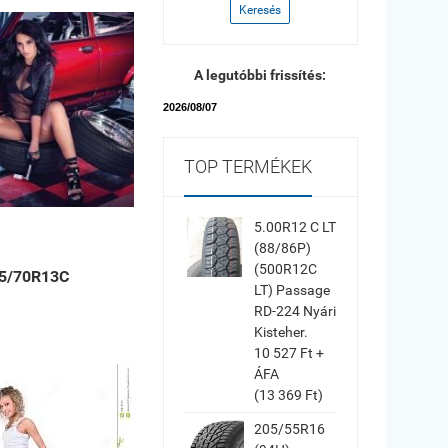
Keresés
A legutóbbi frissítés:
2026/08/07
TOP TERMÉKEK
5.00R12 C LT
(88/86P)
(500R12C
5/70R13C
LT) Passage
RD-224 Nyári
Kisteher.
10 527 Ft +
ÁFA
(13 369 Ft)
205/55R16