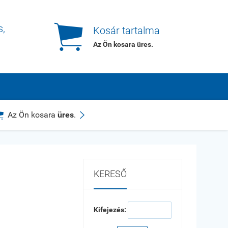

s,
Kosár tartalma
Az Ön kosara
üres
.


Az Ön kosara
üres
.
KERESŐ
Kifejezés: