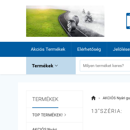
Akciós Termékek
Elérhetőség
Jelölése
Termékek


»
AKCIÓS Nyári g
TERMÉKEK
13"SZÉRIA:
TOP TERMÉKEK!

AKCIÓS Nyári