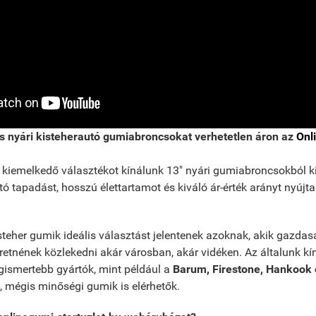
os nyári kisteherautó gumiabroncsokat verhetetlen áron az
Onl
iemelkedő választékot kínálunk 13" nyári gumiabroncsokból k
 tapadást, hosszú élettartamot és kiváló ár-érték arányt nyújta
isteher gumik ideális választást jelentenek azoknak, akik gazda
etnének közlekedni akár városban, akár vidéken. Az általunk kí
gismertebb gyártók, mint például a
Barum, Firestone, Hankook
, mégis minőségi gumik is elérhetők.