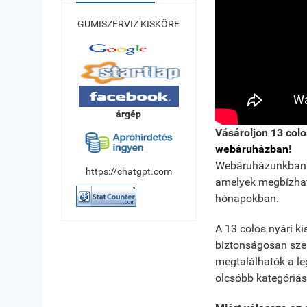
GUMISZERVIZ KISKÖRE
árgép
Vásároljon 13 col
webáruházban
!
Webáruházunkban k
https://chatgpt.com
amelyek megbízható
hónapokban.
A 13 colos nyári k
biztonságosan szer
megtalálhatók a le
olcsóbb kategóriás