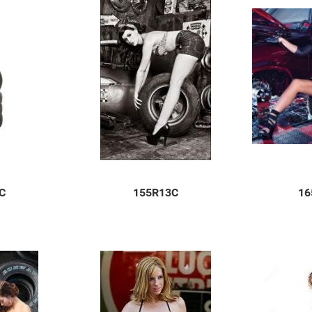
C
155R13C
16