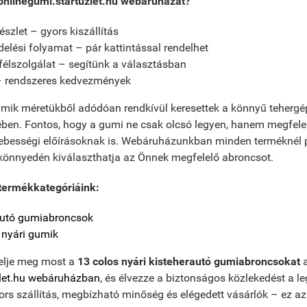
 onlinegumi.startuzlet.hu webáruházat?
észlet – gyors kiszállítás
delési folyamat – pár kattintással rendelhet
félszolgálat – segítünk a választásban
– rendszeres kedvezmények
umik méretükből adódóan rendkívül keresettek a könnyű tehergé
rében. Fontos, hogy a gumi ne csak olcsó legyen, hanem megfele
 sebességi előírásoknak is. Webáruházunkban minden terméknél
y könnyedén kiválaszthatja az Önnek megfelelő abroncsot.
termékkategóriáink:
rautó gumiabroncsok
nyári gumik
elje meg most a
13 colos nyári kisteherautó gumiabroncsokat
a
zlet.hu webáruházban
, és élvezze a biztonságos közlekedést a 
rs szállítás, megbízható minőség és elégedett vásárlók – ez a