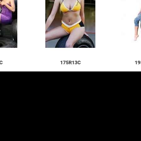
C
175R13C
19