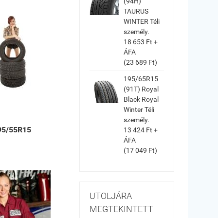
(94H)
TAURUS
WINTER Téli
személy.
18 653 Ft +
ÁFA
(23 689 Ft)
195/65R15
(91T) Royal
Black Royal
Winter Téli
személy.
95/55R15
13 424 Ft +
ÁFA
(17 049 Ft)
UTOLJÁRA
MEGTEKINTETT