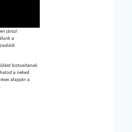
en jársz!
álunk a
családi
ülést biztosítanak
lhatod a neked
zései alapján a
.