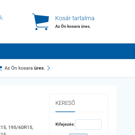

s,
Kosár tartalma
Az Ön kosara
üres
.


Az Ön kosara
üres
.
KERESŐ
Kifejezés:
15, 195/60R15,
R15