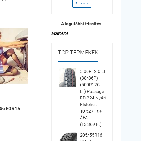
Keresés
A legutóbbi frissítés:
2026/08/06
TOP TERMÉKEK
5.00R12 C LT
(88/86P)
(500R12C
LT) Passage
RD-224 Nyári
Kisteher.
85/60R15
10 527 Ft +
ÁFA
(13 369 Ft)
205/55R16