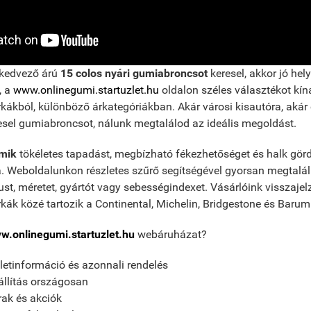
kedvező árú
15 colos nyári gumiabroncsot
keresel, akkor jó hely
, a
www.onlinegumi.startuzlet.hu
oldalon széles választékot kín
ákból, különböző árkategóriákban. Akár városi kisautóra, akár 
sel gumiabroncsot, nálunk megtalálod az ideális megoldást.
umik
tökéletes tapadást, megbízható fékezhetőséget és halk görd
. Weboldalunkon részletes szűrő segítségével gyorsan megtalá
st, méretet, gyártót vagy sebességindexet. Vásárlóink visszajel
ák közé tartozik a Continental, Michelin, Bridgestone és Barum
w.onlinegumi.startuzlet.hu
webáruházat?
letinformáció és azonnali rendelés
állítás országosan
ak és akciók