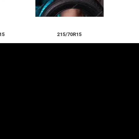
15
215/70R15