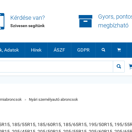


Gyors, ponto
Kérdése van?
megbízható
Szívesen segítünk
k, Adatok
Hírek
ÁSZF
GDPR



umiabroncsok
»
Nyári személyautó abroncsok
5R15, 185/55R15, 185/60R15, 185/65R15, 195/50R15, 195/55R
0R15, 205/45R15, 205/50R15, 205/55R15, 205/60R15, 205/65