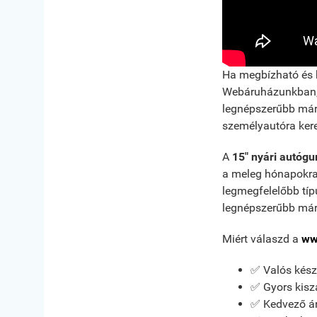
Ha megbízható és 
Webáruházunkban
legnépszerűbb márk
személyautóra kere
A
15" nyári autóg
a meleg hónapokra
legmegfelelőbb típu
legnépszerűbb márk
Miért válaszd a
ww
✅ Valós kész
✅ Gyors kisz
✅ Kedvező ár