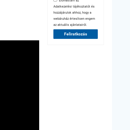
Elolvastam az
Adatkezelési tájékoztatót
és
hozzájárulok ahhoz, hogy a
webáruház értesítsen engem
az aktuális ajánlatairól.
Feliratkozás