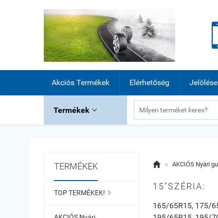
Akciós Termékek
Elérhetőség
Jelölése
Termékek


»
AKCIÓS Nyári g
TERMÉKEK
15"SZÉRIA:
TOP TERMÉKEK!

165/65R15, 175/6
195/65R15, 195/7
AKCIÓS Nyári