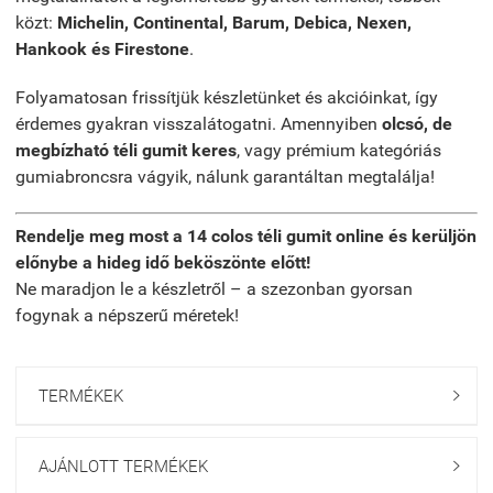
közt:
Michelin, Continental, Barum, Debica, Nexen,
Hankook és Firestone
.
Folyamatosan frissítjük készletünket és akcióinkat, így
érdemes gyakran visszalátogatni. Amennyiben
olcsó, de
megbízható téli gumit keres
, vagy prémium kategóriás
gumiabroncsra vágyik, nálunk garantáltan megtalálja!
Rendelje meg most a 14 colos téli gumit online és kerüljön
előnybe a hideg idő beköszönte előtt!
Ne maradjon le a készletről – a szezonban gyorsan
fogynak a népszerű méretek!
TERMÉKEK

AJÁNLOTT TERMÉKEK
