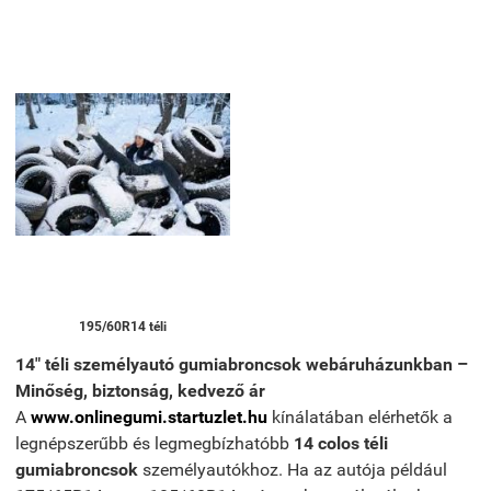
195/60R14 téli
14" téli személyautó gumiabroncsok webáruházunkban –
Minőség, biztonság, kedvező ár
A
www.onlinegumi.startuzlet.hu
kínálatában elérhetők a
legnépszerűbb és legmegbízhatóbb
14 colos téli
gumiabroncsok
személyautókhoz. Ha az autója például