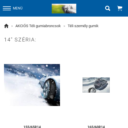


MENÜ

»
AKCIÓS Téli gumiabroncsok
»
Téli személy gumik
14" SZÉRIA:
155/65R14
165/60R14