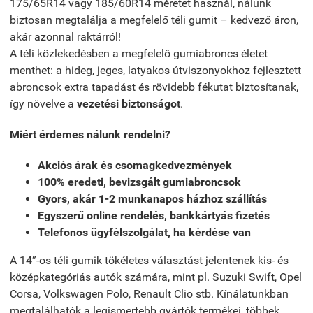
175/65R14 vagy 185/60R14 méretet használ, nálunk
biztosan megtalálja a megfelelő téli gumit – kedvező áron,
akár azonnal raktárról!
A téli közlekedésben a megfelelő gumiabroncs életet
menthet: a hideg, jeges, latyakos útviszonyokhoz fejlesztett
abroncsok extra tapadást és rövidebb fékutat biztosítanak,
így növelve a
vezetési biztonságot
.
Miért érdemes nálunk rendelni?
Akciós árak és csomagkedvezmények
100% eredeti, bevizsgált gumiabroncsok
Gyors, akár 1-2 munkanapos házhoz szállítás
Egyszerű online rendelés, bankkártyás fizetés
Telefonos ügyfélszolgálat, ha kérdése van
A 14”-os téli gumik tökéletes választást jelentenek kis- és
középkategóriás autók számára, mint pl. Suzuki Swift, Opel
Corsa, Volkswagen Polo, Renault Clio stb. Kínálatunkban
megtalálhatók a legismertebb gyártók termékei, többek