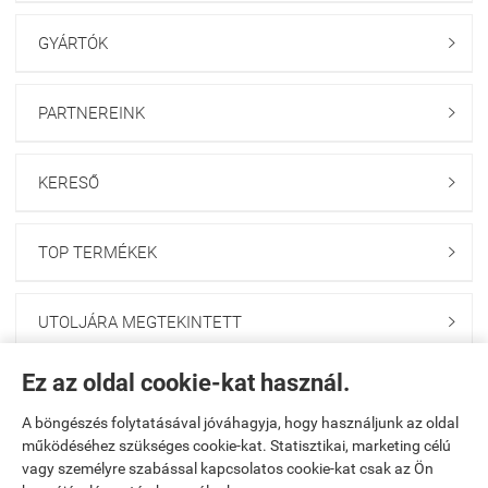
GYÁRTÓK

PARTNEREINK

KERESŐ

TOP TERMÉKEK

UTOLJÁRA MEGTEKINTETT

Ez az oldal cookie-kat használ.
HÍRLEVÉL FELIRATKOZÁS

A böngészés folytatásával jóváhagyja, hogy használjunk az oldal
működéséhez szükséges cookie-kat. Statisztikai, marketing célú
Kezdőlap
|
Regisztráció
|
Kosár tartalma, megrendelés
|
vagy személyre szabással kapcsolatos cookie-kat csak az Ön