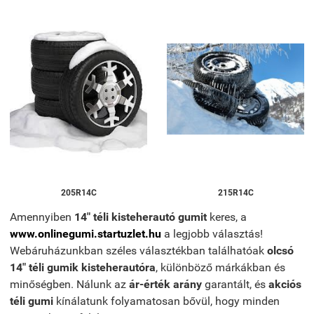
205R14C
215R14C
Amennyiben
14" téli kisteherautó gumit
keres, a
www.onlinegumi.startuzlet.hu
a legjobb választás!
Webáruházunkban széles választékban találhatóak
olcsó
14" téli gumik kisteherautóra
, különböző márkákban és
minőségben. Nálunk az
ár-érték arány
garantált, és
akciós
téli gumi
kínálatunk folyamatosan bővül, hogy minden