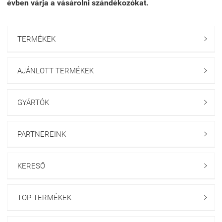
évben várja a vásárolni szándékozókat.
TERMÉKEK

AJÁNLOTT TERMÉKEK

GYÁRTÓK

PARTNEREINK

KERESŐ

TOP TERMÉKEK
