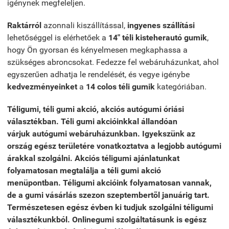
igénynek megfeleljen.
Raktárról
azonnali kiszállítással,
ingyenes szállítási
lehetőséggel is elérhetőek a
14" téli kisteherautó gumik
,
hogy Ön gyorsan és kényelmesen megkaphassa a
szükséges abroncsokat. Fedezze fel webáruházunkat, ahol
egyszerűen adhatja le rendelését, és vegye igénybe
kedvezményeinket
a
14 colos téli gumik
kategóriában.
Téligumi, téli gumi akció, akciós autógumi óriási
választékban. Téli gumi akcióinkkal állandóan
várjuk autógumi webáruházunkban. Igyekszünk az
ország egész területére vonatkoztatva a legjobb autógumi
árakkal szolgálni. Akciós téligumi ajánlatunkat
folyamatosan megtalálja a téli gumi akció
menüpontban. Téligumi akcióink folyamatosan vannak,
de a gumi vásárlás szezon szeptembertõl januárig tart.
Természetesen egész évben ki tudjuk szolgálni téligumi
választékunkból. Onlinegumi szolgáltatásunk is egész