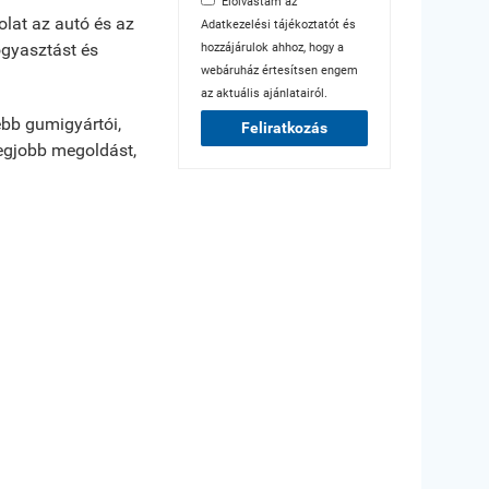
Elolvastam az
lat az autó és az
Adatkezelési tájékoztatót
és
ogyasztást és
hozzájárulok ahhoz, hogy a
webáruház értesítsen engem
az aktuális ajánlatairól.
bb gumigyártói,
Feliratkozás
legjobb megoldást,