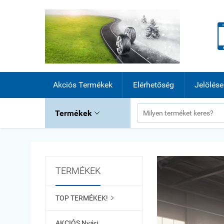
Akciós Termékek
Elérhetőség
Jelölése
Termékek

TERMÉKEK
TOP TERMÉKEK!

AKCIÓS Nyári