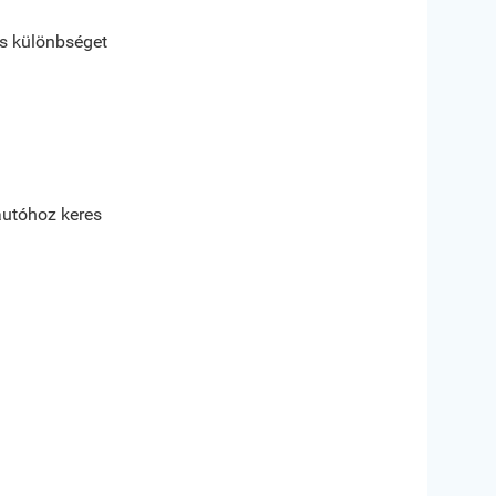
ős különbséget
autóhoz keres