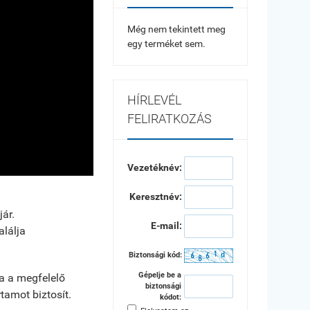
Még nem tekintett meg
egy terméket sem.
HÍRLEVÉL
FELIRATKOZÁS
Vezetéknév:
Keresztnév:
ár.
E-mail:
lálja
Biztonsági kód:
Gépelje be a
ja a megfelelő
biztonsági
tamot biztosít.
kódot: