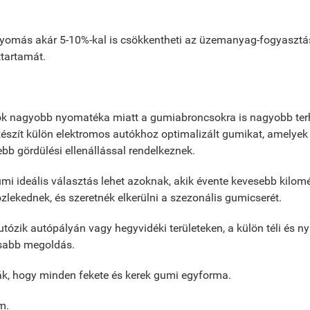
yomás akár 5-10%-kal is csökkentheti az üzemanyag-fogyasztás
tartamát.
k nagyobb nyomatéka miatt a gumiabroncsokra is nagyobb terhe
készít külön elektromos autókhoz optimalizált gumikat, amelye
bb gördülési ellenállással rendelkeznek.
i ideális választás lehet azoknak, akik évente kevesebb kilomé
zlekednek, és szeretnék elkerülni a szezonális gumicserét.
tózik autópályán vagy hegyvidéki területeken, a külön téli és n
osabb megoldás.
k, hogy minden fekete és kerek gumi egyforma.
m.