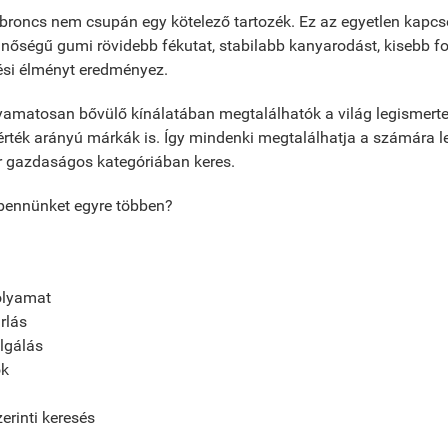
roncs nem csupán egy kötelező tartozék. Ez az egyetlen kapcso
minőségű gumi rövidebb fékutat, stabilabb kanyarodást, kisebb f
ési élményt eredményez.
amatosan bővülő kínálatában megtalálhatók a világ legismerte
-érték arányú márkák is. Így mindenki megtalálhatja a számára 
r gazdaságos kategóriában keres.
 bennünket egyre többen?
folyamat
rlás
lgálás
ók
erinti keresés