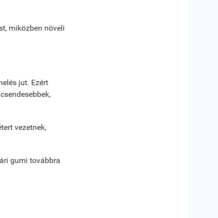
t, miközben növeli
lés jut. Ezért
k csendesebbek,
tert vezetnek,
yári gumi továbbra