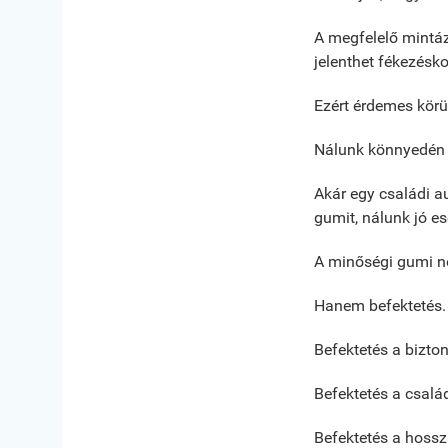
A megfelelő mintáz
jelenthet fékezésk
Ezért érdemes körü
Nálunk könnyedén 
Akár egy családi a
gumit, nálunk jó es
A minőségi gumi n
Hanem befektetés.
Befektetés a bizto
Befektetés a csal
Befektetés a hossz