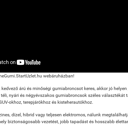
ineGumi.StartUzlet.hu webáruházban!
kedvező árú és minőségi gumiabroncsot keres, akkor jó helyen j
li, nyári és négyévszakos gumiabroncsok széles választékát ta
UV-okhoz, terepjárókhoz és kisteherautókhoz.
nes, dízel, hibrid vagy teljesen elektromos, nálunk megtalálhat
ly biztonságosabb vezetést, jobb tapadást és hosszabb élettar