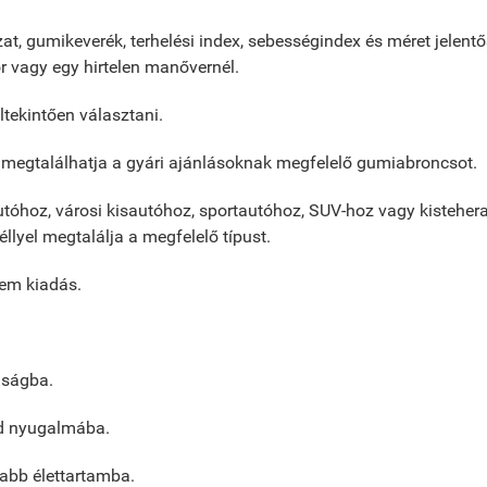
at, gumikeverék, terhelési index, sebességindex és méret jelent
or vagy egy hirtelen manővernél.
ltekintően választani.
megtalálhatja a gyári ajánlásoknak megfelelő gumiabroncsot.
utóhoz, városi kisautóhoz, sportautóhoz, SUV-hoz vagy kisteher
éllyel megtalálja a megfelelő típust.
em kiadás.
nságba.
ád nyugalmába.
abb élettartamba.