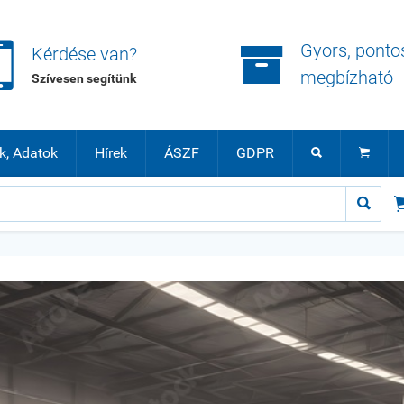


Gyors, ponto
Kérdése van?
megbízható
Szívesen segítünk
k, Adatok
Hírek
ÁSZF
GDPR


