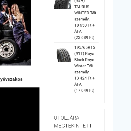
(94H)
TAURUS
WINTER Téli
személy.
18 653 Ft +
ÁFA
(23 689 Ft)
195/65R15
(91T) Royal
Black Royal
Winter Téli
személy.
13 424 Ft +
yévszakos
ÁFA
(17 049 Ft)
UTOLJÁRA
MEGTEKINTETT