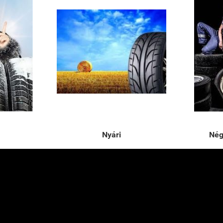
Nyári
Nég