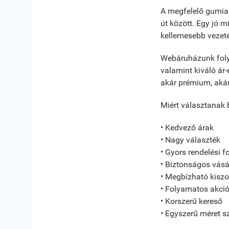
A megfelelő gumiab
út között. Egy jó 
kellemesebb vezet
Webáruházunk foly
valamint kiváló ár
akár prémium, aká
Miért választanak
• Kedvező árak
• Nagy választék
• Gyors rendelési 
• Biztonságos vásá
• Megbízható kiszo
• Folyamatos akci
• Korszerű kereső
• Egyszerű méret sz