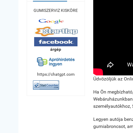
GUMISZERVIZ KISKÖRE
árgép
https://chatgpt.com
Üdvözöljük az Onl
Ha Ön megbízható, 
Webáruházunkban té
személyautókhoz, S
Legyen autója benzi
gumiabroncsot, ame