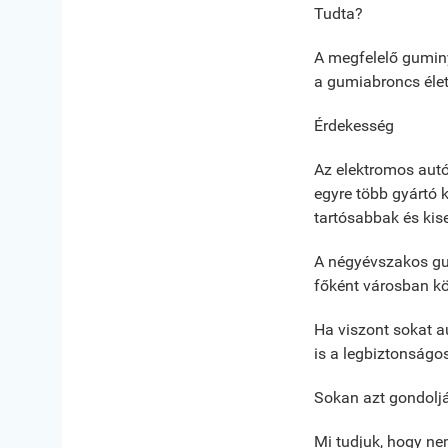
Tudta?
A megfelelő gumin
a gumiabroncs élet
Érdekesség
Az elektromos autó
egyre több gyártó 
tartósabbak és kise
A négyévszakos gum
főként városban kö
Ha viszont sokat au
is a legbiztonság
Sokan azt gondoljá
Mi tudjuk, hogy ne