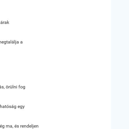
 árak
megtalálja a
s, örülni fog
zhatóság egy
ég ma, és rendeljen