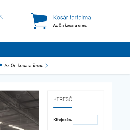

s,
Kosár tartalma
Az Ön kosara
üres
.


Az Ön kosara
üres
.
KERESŐ
Kifejezés: