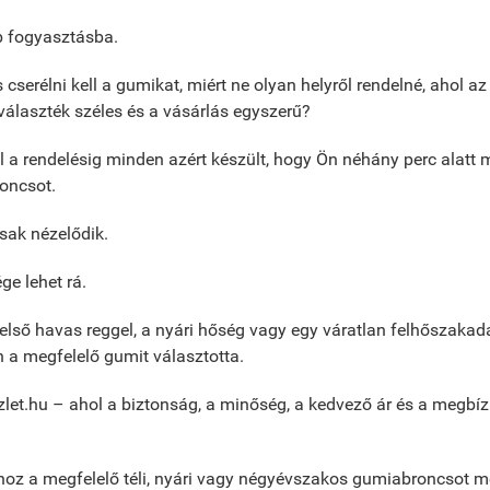
b fogyasztásba.
cserélni kell a gumikat, miért ne olyan helyről rendelné, ahol az
választék széles és a vásárlás egyszerű?
l a rendelésig minden azért készült, hogy Ön néhány perc alatt 
oncsot.
sak nézelődik.
e lehet rá.
első havas reggel, a nyári hőség vagy egy váratlan felhőszakadá
 a megfelelő gumit választotta.
let.hu – ahol a biztonság, a minőség, a kedvező ár és a megbí
hoz a megfelelő téli, nyári vagy négyévszakos gumiabroncsot m