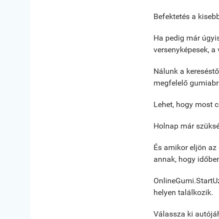
Befektetés a kiseb
Ha pedig már úgyis 
versenyképesek, a 
Nálunk a kereséstő
megfelelő gumiabr
Lehet, hogy most c
Holnap már szükség
És amikor eljön az 
annak, hogy időben
OnlineGumi.StartUz
helyen találkozik.
Válassza ki autójá