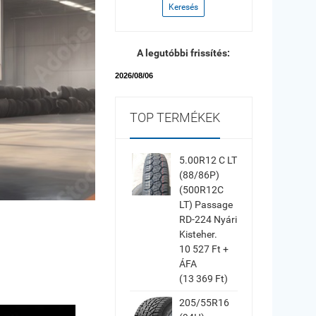
Keresés
A legutóbbi frissítés:
2026/08/06
TOP TERMÉKEK
5.00R12 C LT
(88/86P)
(500R12C
LT) Passage
RD-224 Nyári
Kisteher.
10 527 Ft +
ÁFA
(13 369 Ft)
205/55R16