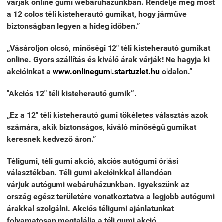
várják online gumi webáruházunkban. Rendelje meg most
a 12 colos téli kisteherautó gumikat, hogy járműve
biztonságban legyen a hideg időben.”
„Vásároljon olcsó, minőségi 12" téli kisteherautó gumikat
online. Gyors szállítás és kiváló árak várják! Ne hagyja ki
akcióinkat a
www.onlinegumi.startuzlet.hu
oldalon.”
"Akciós 12" téli kisteherautó gumik”.
„Ez a 12" téli kisteherautó gumi tökéletes választás azok
számára, akik biztonságos, kiváló minőségű gumikat
keresnek kedvező áron.”
Téligumi, téli gumi akció, akciós autógumi óriási
választékban. Téli gumi akcióinkkal állandóan
várjuk autógumi webáruházunkban. Igyekszünk az
ország egész területére vonatkoztatva a legjobb autógumi
árakkal szolgálni. Akciós téligumi ajánlatunkat
folyamatosan megtalálja a téli gumi akció