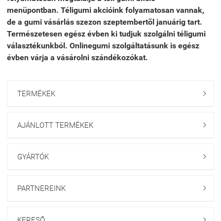
menüpontban. Téligumi akcióink folyamatosan vannak,
de a gumi vásárlás szezon szeptembertõl januárig tart.
Természetesen egész évben ki tudjuk szolgálni téligumi
választékunkból. Onlinegumi szolgáltatásunk is egész
évben várja a vásárolni szándékozókat.
TERMÉKEK

AJÁNLOTT TERMÉKEK

GYÁRTÓK

PARTNEREINK

KERESŐ
