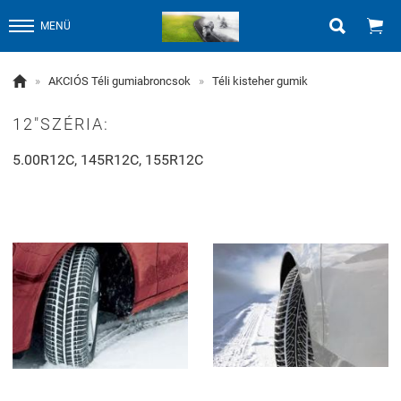


MENÜ

»
AKCIÓS Téli gumiabroncsok
»
Téli kisteher gumik
12"SZÉRIA:
5.00R12C, 145R12C, 155R12C